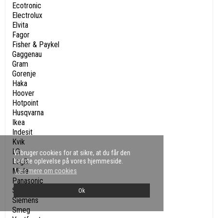
Ecotronic
Electrolux
Elvita
Fagor
Fisher & Paykel
Gaggenau
Gram
Gorenje
Haka
Hoover
Hotpoint
Husqvarna
Ikea
Indesit
Kvik
LG
Vi bruger cookies for at sikre, at du får den
Logik
bedste oplevelse på vores hjemmeside.
Miele
Læs mere om cookies
Panasonic
Samsung
Ok
Siemens
Smeg