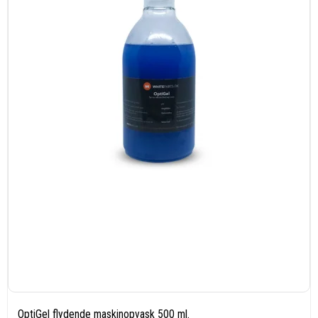
OptiGel flydende maskinopvask 500 ml.