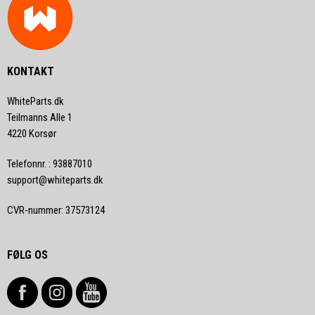
KONTAKT
WhiteParts.dk
Teilmanns Alle 1
4220 Korsør
Telefonnr.
:
93887010
support@whiteparts.dk
CVR-nummer
:
37573124
FØLG OS