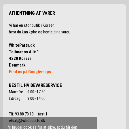
AFHENTNING AF VARER
Vi har en stor butik i Korsør
hvor du kan købe og hente dine varer.
WhiteParts.dk
Teilmanns Allé 1
4220 Korsør
Denmark
Find os på Googlemaps
BESTIL HVIDEVARESERVICE
Man–fre 9.00–17.30
Lørdag 9.00–14.00
Tlf:
93 88 70 10
– tast 1
elsalg@whiteparts.dk
Vi bruger cookies for at sikre, at du får den