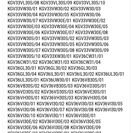
KGV33VL30S/08 KGV33VL30S/09 KGV33VL30S/10
KGV33VW30/01 KGV33VW30/02 KGV33VW30/03
KGV33VW30/04 KGV33VW30/05 KGV33VW30/06
KGV33VW30/07 KGV33VW30E/01 KGV33VW30E/02
KGV33VW30E/03 KGV33VW30E/04 KGV33VW30E/05
KGV33VW30E/06 KGV33VW30E/07 KGV33VW30E/08
KGV33VW30S/01 KGV33VW30S/02 KGV33VW30S/03
KGV33VW30S/04 KGV33VW30S/05 KGV33VW30S/06
KGV33VW30S/07 KGV33VW30S/08 KGV33VW30S/09
KGV33VW30S/10 KGV33XW30/01 KGV36CW31/01
KGV36CW31/02 KGV36CW31/03 KGV36CW31/04
KGV36GL30/01 KGV36GL30/02 KGV36GL30/03
KGV36GL30/04 KGV36IL30/01 KGV36IL30/02 KGV36UL30/01
KGV36UL30S/01 KGV36UW30/01 KGV36VB30S/01
KGV36VB30S/02 KGV36VB30S/03 KGV36VD30S/01
KGV36VD30S/02 KGV36VD30S/03 KGV36VE30S/01
KGV36VH30S/01 KGV36VH30S/03 KGV36VH30S/04
KGV36VI30/01 KGV36VI30/02 KGV36VI30/03 KGV36VI30/05
KGV36VI30/06 KGV36VI30/07 KGV36VI30/08 KGV36VI30/09
KGV36VI30/10 KGV36VI30/11 KGV36VI30E/01
KGV36VI30E/02 KGV36VI30E/03 KGV36VI30E/05
KGV36VI30E/06 KGV36VI30E/08 KGV36VI30E/09