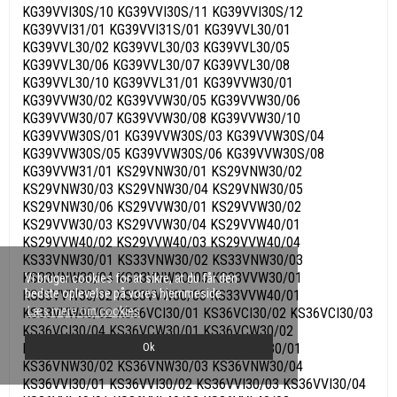
KG39VVI30S/10 KG39VVI30S/11 KG39VVI30S/12
KG39VVI31/01 KG39VVI31S/01 KG39VVL30/01
KG39VVL30/02 KG39VVL30/03 KG39VVL30/05
KG39VVL30/06 KG39VVL30/07 KG39VVL30/08
KG39VVL30/10 KG39VVL31/01 KG39VVW30/01
KG39VVW30/02 KG39VVW30/05 KG39VVW30/06
KG39VVW30/07 KG39VVW30/08 KG39VVW30/10
KG39VVW30S/01 KG39VVW30S/03 KG39VVW30S/04
KG39VVW30S/05 KG39VVW30S/06 KG39VVW30S/08
KG39VVW31/01 KS29VNW30/01 KS29VNW30/02
KS29VNW30/03 KS29VNW30/04 KS29VNW30/05
KS29VNW30/06 KS29VVW30/01 KS29VVW30/02
KS29VVW30/03 KS29VVW30/04 KS29VVW40/01
KS29VVW40/02 KS29VVW40/03 KS29VVW40/04
KS33VNW30/01 KS33VNW30/02 KS33VNW30/03
KS33VNW30/04 KS33VNW30/05 KS33VVW30/01
Vi bruger cookies for at sikre, at du får den
bedste oplevelse på vores hjemmeside.
KS33VVW30/02 KS33VVW30/03 KS33VVW40/01
Læs mere om cookies
KS33VVW40/02 KS36VCI30/01 KS36VCI30/02 KS36VCI30/03
KS36VCI30/04 KS36VCW30/01 KS36VCW30/02
Ok
KS36VCW30/03 KS36VCW30/04 KS36VNW30/01
KS36VNW30/02 KS36VNW30/03 KS36VNW30/04
KS36VVI30/01 KS36VVI30/02 KS36VVI30/03 KS36VVI30/04