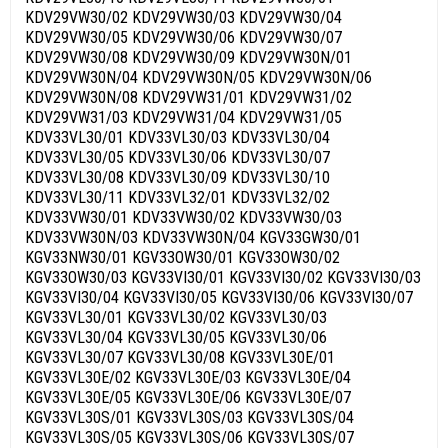
KDV29VW30/02 KDV29VW30/03 KDV29VW30/04
KDV29VW30/05 KDV29VW30/06 KDV29VW30/07
KDV29VW30/08 KDV29VW30/09 KDV29VW30N/01
KDV29VW30N/04 KDV29VW30N/05 KDV29VW30N/06
KDV29VW30N/08 KDV29VW31/01 KDV29VW31/02
KDV29VW31/03 KDV29VW31/04 KDV29VW31/05
KDV33VL30/01 KDV33VL30/03 KDV33VL30/04
KDV33VL30/05 KDV33VL30/06 KDV33VL30/07
KDV33VL30/08 KDV33VL30/09 KDV33VL30/10
KDV33VL30/11 KDV33VL32/01 KDV33VL32/02
KDV33VW30/01 KDV33VW30/02 KDV33VW30/03
KDV33VW30N/03 KDV33VW30N/04 KGV33GW30/01
KGV33NW30/01 KGV33OW30/01 KGV33OW30/02
KGV33OW30/03 KGV33VI30/01 KGV33VI30/02 KGV33VI30/03
KGV33VI30/04 KGV33VI30/05 KGV33VI30/06 KGV33VI30/07
KGV33VL30/01 KGV33VL30/02 KGV33VL30/03
KGV33VL30/04 KGV33VL30/05 KGV33VL30/06
KGV33VL30/07 KGV33VL30/08 KGV33VL30E/01
KGV33VL30E/02 KGV33VL30E/03 KGV33VL30E/04
KGV33VL30E/05 KGV33VL30E/06 KGV33VL30E/07
KGV33VL30S/01 KGV33VL30S/03 KGV33VL30S/04
KGV33VL30S/05 KGV33VL30S/06 KGV33VL30S/07