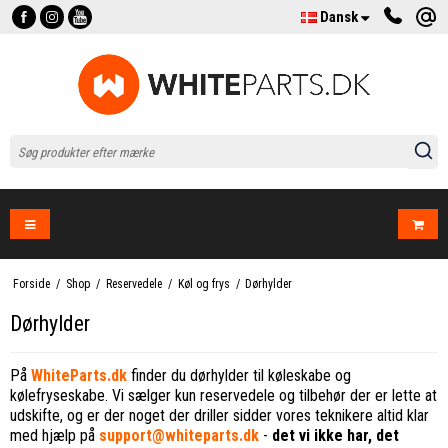
Dansk
Forside
/
Shop
/
Reservedele
/
Køl og frys
/
Dørhylder
Dørhylder
På
WhiteParts.dk
finder du dørhylder til køleskabe og
kølefryseskabe. Vi sælger kun reservedele og tilbehør der er lette at
udskifte, og er der noget der driller sidder vores teknikere altid klar
med hjælp på
support@whiteparts.dk
-
det vi ikke har, det