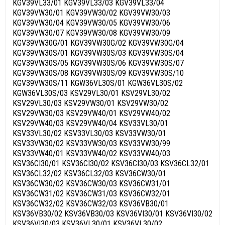
KGV39VL33/01 KGV39VL33/03 KGV39VL33/04
KGV39VW30/01 KGV39VW30/02 KGV39VW30/03
KGV39VW30/04 KGV39VW30/05 KGV39VW30/06
KGV39VW30/07 KGV39VW30/08 KGV39VW30/09
KGV39VW30G/01 KGV39VW30G/02 KGV39VW30G/04
KGV39VW30S/01 KGV39VW30S/03 KGV39VW30S/04
KGV39VW30S/05 KGV39VW30S/06 KGV39VW30S/07
KGV39VW30S/08 KGV39VW30S/09 KGV39VW30S/10
KGV39VW30S/11 KGW36VL30S/01 KGW36VL30S/02
KGW36VL30S/03 KSV29VL30/01 KSV29VL30/02
KSV29VL30/03 KSV29VW30/01 KSV29VW30/02
KSV29VW30/03 KSV29VW40/01 KSV29VW40/02
KSV29VW40/03 KSV29VW40/04 KSV33VL30/01
KSV33VL30/02 KSV33VL30/03 KSV33VW30/01
KSV33VW30/02 KSV33VW30/03 KSV33VW30/99
KSV33VW40/01 KSV33VW40/02 KSV33VW40/03
KSV36CI30/01 KSV36CI30/02 KSV36CI30/03 KSV36CL32/01
KSV36CL32/02 KSV36CL32/03 KSV36CW30/01
KSV36CW30/02 KSV36CW30/03 KSV36CW31/01
KSV36CW31/02 KSV36CW31/03 KSV36CW32/01
KSV36CW32/02 KSV36CW32/03 KSV36VB30/01
KSV36VB30/02 KSV36VB30/03 KSV36VI30/01 KSV36VI30/02
KSV36VI30/03 KSV36VL30/01 KSV36VL30/02