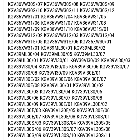
KGV36VW30S/07 KGV36VW30S/08 KGV36VW30S/09
KGV36VW30S/10 KGV36VW30S/11 KGV36VW30S/12
KGV36VW31/01 KGV36VW31/04 KGV36VW31/05
KGV36VW31/06 KGV36VW31/07 KGV36VW31/08
KGV36VW31/09 KGV36VW31/10 KGV36VW31S/01
KGV36VW31S/02 KGV36VW31S/03 KGV36VW31S/04
KGV36VW31S/05 KGV36VW31S/06 KGV36XW30/01
KGV36XW31/01 KGV39ML30/01 KGV39ML30/02
KGV39ML30/04 KGV39ML30/05 KGV39ML30/07
KGV39UL30/01 KGV39VI30/01 KGV39VI30/02 KGV39VI30/03
KGV39VI30/04 KGV39VI30/05 KGV39VI30/06 KGV39VI30/07
KGV39VI30/08 KGV39VI30/09 KGV39VI30E/01
KGV39VI30E/02 KGV39VI30E/06 KGV39VI30E/07
KGV39VI30E/08 KGV39VL30/01 KGV39VL30/02
KGV39VL30/03 KGV39VL30/04 KGV39VL30/05
KGV39VL30/06 KGV39VL30/07 KGV39VL30/08
KGV39VL30/09 KGV39VL30E/01 KGV39VL30E/02
KGV39VL30E/03 KGV39VL30E/05 KGV39VL30E/06
KGV39VL30E/07 KGV39VL30E/08 KGV39VL30S/01
KGV39VL30S/03 KGV39VL30S/04 KGV39VL30S/05
KGV39VL30S/06 KGV39VL30S/07 KGV39VL30S/08
KGV39VL30S/09 KGV39VL30S/10 KGV39VL30S/11