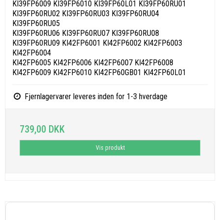
KI39FP6009 KI39FP6010 KI39FP60L01 KI39FP60RU01
KI39FP60RU02 KI39FP60RU03 KI39FP60RU04
KI39FP60RU05
KI39FP60RU06 KI39FP60RU07 KI39FP60RU08
KI39FP60RU09 KI42FP6001 KI42FP6002 KI42FP6003
KI42FP6004
KI42FP6005 KI42FP6006 KI42FP6007 KI42FP6008
KI42FP6009 KI42FP6010 KI42FP60GB01 KI42FP60L01
Fjernlagervarer leveres inden for 1-3 hverdage
739,00 DKK
Vis produkt