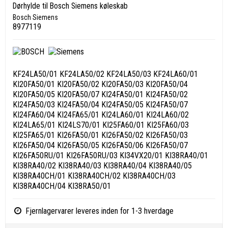
Dørhylde til Bosch Siemens køleskab
Bosch Siemens
8977119
KF24LA50/01 KF24LA50/02 KF24LA50/03 KF24LA60/01
KI20FA50/01 KI20FA50/02 KI20FA50/03 KI20FA50/04
KI20FA50/05 KI20FA50/07 KI24FA50/01 KI24FA50/02
KI24FA50/03 KI24FA50/04 KI24FA50/05 KI24FA50/07
KI24FA60/04 KI24FA65/01 KI24LA60/01 KI24LA60/02
KI24LA65/01 KI24LS70/01 KI25FA60/01 KI25FA60/03
KI25FA65/01 KI26FA50/01 KI26FA50/02 KI26FA50/03
KI26FA50/04 KI26FA50/05 KI26FA50/06 KI26FA50/07
KI26FA50RU/01 KI26FA50RU/03 KI34VX20/01 KI38RA40/01
KI38RA40/02 KI38RA40/03 KI38RA40/04 KI38RA40/05
KI38RA40CH/01 KI38RA40CH/02 KI38RA40CH/03
KI38RA40CH/04 KI38RA50/01
Fjernlagervarer leveres inden for 1-3 hverdage