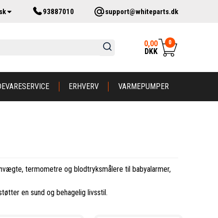
sk
93887010
support@whiteparts.dk
0
0,00
DKK
DEVARESERVICE
ERHVERV
VARMEPUMPER
sonvægte, termometre og blodtryksmålere til babyalarmer,
tøtter en sund og behagelig livsstil.