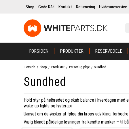
Shop
Gode Råd
Kontakt
Returnering
Hvidevareservice
FORSIDEN
PRODUKTER
RESERVEDELE
Forside
/
Shop
/
Produkter
/
Personlig pleje
/
Sundhed
Sundhed
Hold styr på helbredet og skab balance i hverdagen med el
wake-up lights og lysterapi.
Uanset om du ønsker at følge din krops udvikling, forbedre 
Vælg blandt pålidelige løsninger fra kendte mærker – til bå