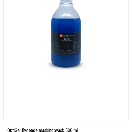
OptiGel flydende maskinopvask 500 ml.