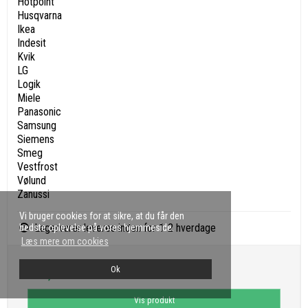
Hotpoint
Husqvarna
Ikea
Indesit
Kvik
LG
Logik
Miele
Panasonic
Samsung
Siemens
Smeg
Vestfrost
Vølund
Zanussi
Vi bruger cookies for at sikre, at du får den
Lagervarer leveres inden for 1-2 hverdage
bedste oplevelse på vores hjemmeside.
Læs mere om cookies
Ok
289,00 DKK
Vis produkt