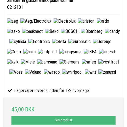
Skraber til glaskeramisk plade/komfur
Q212101
Lagervarer leveres inden for 1-2 hverdage
45,00 DKK
Vis produkt