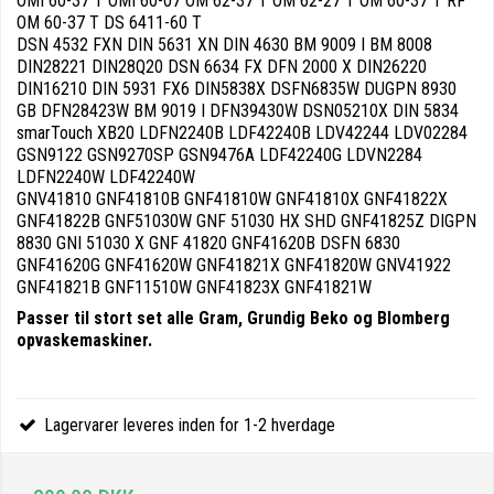
OMI 60-37 T OMI 60-07 OM 62-37 T OM 62-27 T OM 60-37 T RF
OM 60-37 T DS 6411-60 T
DSN 4532 FXN DIN 5631 XN DIN 4630 BM 9009 I BM 8008
DIN28221 DIN28Q20 DSN 6634 FX DFN 2000 X DIN26220
DIN16210 DIN 5931 FX6 DIN5838X DSFN6835W DUGPN 8930
GB DFN28423W BM 9019 I DFN39430W DSN05210X DIN 5834
smarTouch XB20 LDFN2240B LDF42240B LDV42244 LDV02284
GSN9122 GSN9270SP GSN9476A LDF42240G LDVN2284
LDFN2240W LDF42240W
GNV41810 GNF41810B GNF41810W GNF41810X GNF41822X
GNF41822B GNF51030W GNF 51030 HX SHD GNF41825Z DIGPN
8830 GNI 51030 X GNF 41820 GNF41620B DSFN 6830
GNF41620G GNF41620W GNF41821X GNF41820W GNV41922
GNF41821B GNF11510W GNF41823X GNF41821W
Passer til stort set alle Gram, Grundig Beko og Blomberg
opvaskemaskiner.
Lagervarer leveres inden for 1-2 hverdage