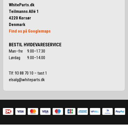
WhiteParts.dk
Teilmanns Allé 1
4220 Korsør
Denmark
Find os på Googlemaps
BESTIL HVIDEVARESERVICE
Man–fre 9.00–17.30
Lørdag 9.00–14.00
Tlf:
93 88 70 10
– tast 1
elsalg@whiteparts.dk