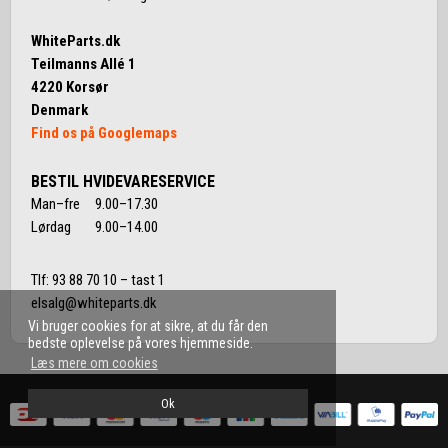
WhiteParts.dk
Teilmanns Allé 1
4220 Korsør
Denmark
Find os på Googlemaps
BESTIL HVIDEVARESERVICE
Man–fre 9.00–17.30
Lørdag 9.00–14.00
Tlf:
93 88 70 10
– tast 1
elsalg@whiteparts.dk
Vi bruger cookies for at sikre, at du får den
bedste oplevelse på vores hjemmeside.
Læs mere om cookies
Ok