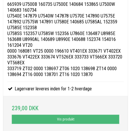
665939 U7500B 160735 U7500E 140684 153865 U7500W
140683 160734
U7540E 147879 U7540W 147878 U7570E 147890 U7575E
147892 U7575W 147891 U7580E 140685 U7585AL 152359
U7585E 152358
U7585S 152357 U7585W 152356 U7860E 136487 U8985E
163688 U8990AL 140689 U8990E 140688 152374 154016
161204 VT20
0000 168081 VT25 0000 196610 VT401EX 333671 VT402EX
333676 VT422EX 333674 VT526EX 333733 VT566EX 333720
VT568EX
333719 ZT02 0000 138697 ZT06 1020 138698 ZT14 0000
138694 ZT16 0000 138701 ZT16 1020 13870
Lagervarer leveres inden for 1-2 hverdage
239,00 DKK
Vis produkt