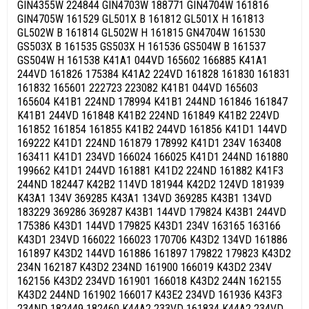
GIN4355W 224844 GIN4703W 188771 GIN4704W 161816
GIN4705W 161529 GL501X B 161812 GL501X H 161813
GL502W B 161814 GL502W H 161815 GN4704W 161530
GS503X B 161535 GS503X H 161536 GS504W B 161537
GS504W H 161538 K41A1 044VD 165602 166885 K41A1
244VD 161826 175384 K41A2 224VD 161828 161830 161831
161832 165601 222723 223082 K41B1 044VD 165603
165604 K41B1 224ND 178994 K41B1 244ND 161846 161847
K41B1 244VD 161848 K41B2 224ND 161849 K41B2 224VD
161852 161854 161855 K41B2 244VD 161856 K41D1 144VD
169222 K41D1 224ND 161879 178992 K41D1 234V 163408
163411 K41D1 234VD 166024 166025 K41D1 244ND 161880
199662 K41D1 244VD 161881 K41D2 224ND 161882 K41F3
244ND 182447 K42B2 114VD 181944 K42D2 124VD 181939
K43A1 134V 369285 K43A1 134VD 369285 K43B1 134VD
183229 369286 369287 K43B1 144VD 179824 K43B1 244VD
175386 K43D1 144VD 179825 K43D1 234V 163165 163166
K43D1 234VD 166022 166023 170706 K43D2 134VD 161886
161897 K43D2 144VD 161886 161897 179822 179823 K43D2
234N 162187 K43D2 234ND 161900 166019 K43D2 234V
162156 K43D2 234VD 161901 166018 K43D2 244N 162155
K43D2 244ND 161902 166017 K43E2 234VD 161936 K43F3
234ND 182449 182460 K44A2 233VD 161834 K44A2 234VD