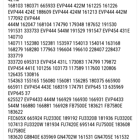
168103 180371 665933 EVP444 422M 161225 161226
EVP444 424E 188609 EVP444 424M 161213 EVP444 442M
177092 EVP444
444M 162047 168104 174790 179348 187652 191530
191531 333733 EVP444 544M 191529 191547 EVP454 431E
140710
140711 152380 152381 153597 154013 154014 163168
168279 168280 177963 196604 196610 228407 228437
333719
333720 695313 EVP454 431L 173083 174799 179872
EVP454 441E 101256 103173 117589 117600 120806
126435 130816
154363 155165 156080 156081 156285 180375 665900
665911 EVP454 443E 168319 174791 EVP645 13 635969
EVP645 37
625527 EVP4433 444M 166929 166930 166931 EVP4433
544M 166880 166881 166928 FB7500E 183621 FB7580E
183622
FEC605X 665924 FU2330E 189192 FU3320B 181936 FU3320E
107413 FU3320W 181934 FU7420E 695144 FU7500E 183608
FU7580E
183620 GB840E 635969 GN4702W 161531 GN4705E 161532