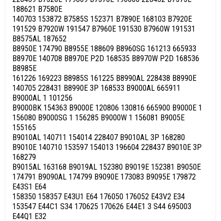
188621 B7580E
140703 153872 B7585S 152371 B7890E 168103 B7920E
191529 B7920W 191547 B7960E 191530 B7960W 191531
B8575AL 187652
B8950E 174790 B8955E 188609 B8960SG 161213 665933
B8970E 140708 B8970E P2D 168535 B8970W P2D 168536
B8985E
161226 169223 B8985S 161225 B8990AL 228438 B8990E
140705 228431 B8990E 3P 168533 B9000AL 665911
B9000AL 1 101256
B9000BK 154363 B9000E 120806 130816 665900 B9000E 1
156080 B9000SG 1 156285 B9000W 1 156081 B9005E
155165
B9010AL 140711 154014 228407 B9010AL 3P 168280
B9010E 140710 153597 154013 196604 228437 B9010E 3P
168279
B9015AL 163168 B9019AL 152380 B9019E 152381 B9050E
174791 B9090AL 174799 B9090E 173083 B9095E 179872
E43S1 E64
158350 158357 E43U1 E64 176050 176052 E43V2 E34
153547 E44C1 S34 170625 170626 E44E1 3 S44 695003
E44Q1 E32