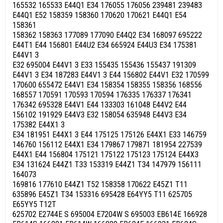
165532 165533 E44Q1 E34 176055 176056 239481 239483
E44Q1 E52 158359 158360 170620 170621 E44Q1 E54
158361
158362 158363 177089 177090 E44Q2 E34 168097 695222
E44T1 E44 156801 E44U2 E34 665924 E44U3 E34 175381
E44V1 3
E32 695004 E44V1 3 E33 155435 155436 155437 191309
E44V1 3 E34 187283 E44V1 3 E44 156802 E44V1 E32 170599
170600 655472 E44V1 E34 158354 158355 158356 168556
168557 170591 170593 170594 176335 176337 176341
176342 695328 E44V1 E44 133303 161048 E44V2 E44
156102 191929 E44V3 E32 158054 635948 E44V3 E34
175382 E44X1 3
E34 181951 E44X1 3 E44 175125 175126 E44X1 E33 146759
146760 156112 E44X1 E34 179867 179871 181954 227539
E44X1 E44 156804 175121 175122 175123 175124 E44X3
E34 131624 E44Z1 T33 153319 E44Z1 T34 147979 156111
164073
169816 177610 E44Z1 T52 158358 170622 E45Z1 T11
635896 E45Z1 T34 153316 695428 E64YY5 T11 625705
E65YY5 T12T
625702 E2744E S 695004 E7204W S 695003 EB614E 166928