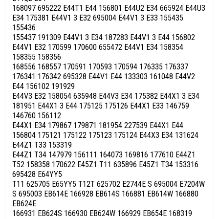
168097 695222 E44T1 E44 156801 E44U2 E34 665924 E44U3
E34 175381 E44V1 3 E32 695004 E44V1 3 E33 155435
155436
155437 191309 E44V1 3 E34 187283 E44V1 3 E44 156802
E44V1 E32 170599 170600 655472 E44V1 E34 158354
158355 158356
168556 168557 170591 170593 170594 176335 176337
176341 176342 695328 E44V1 E44 133303 161048 E44V2
E44 156102 191929
E44V3 E32 158054 635948 E44V3 E34 175382 E44X1 3 E34
181951 E44X1 3 E44 175125 175126 E44X1 E33 146759
146760 156112
E44X1 E34 179867 179871 181954 227539 E44X1 E44
156804 175121 175122 175123 175124 E44X3 E34 131624
E44Z1 T33 153319
E44Z1 T34 147979 156111 164073 169816 177610 E44Z1
T52 158358 170622 E45Z1 T11 635896 E45Z1 T34 153316
695428 E64YY5
T11 625705 E65YY5 T12T 625702 E2744E S 695004 E7204W
S 695003 EB614E 166928 EB614S 166881 EB614W 166880
EB624E
166931 EB624S 166930 EB624W 166929 EB654E 168319