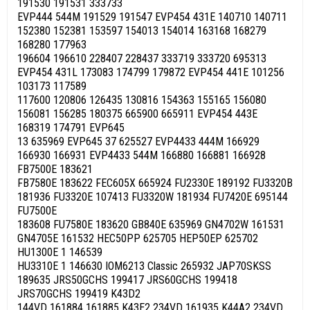
191530 191531 333733
EVP444 544M 191529 191547 EVP454 431E 140710 140711
152380 152381 153597 154013 154014 163168 168279
168280 177963
196604 196610 228407 228437 333719 333720 695313
EVP454 431L 173083 174799 179872 EVP454 441E 101256
103173 117589
117600 120806 126435 130816 154363 155165 156080
156081 156285 180375 665900 665911 EVP454 443E
168319 174791 EVP645
13 635969 EVP645 37 625527 EVP4433 444M 166929
166930 166931 EVP4433 544M 166880 166881 166928
FB7500E 183621
FB7580E 183622 FEC605X 665924 FU2330E 189192 FU3320B
181936 FU3320E 107413 FU3320W 181934 FU7420E 695144
FU7500E
183608 FU7580E 183620 GB840E 635969 GN4702W 161531
GN4705E 161532 HEC50PP 625705 HEP50EP 625702
HU1300E 1 146539
HU3310E 1 146630 IOM6213 Classic 265932 JAP70SKSS
189635 JRS50GCHS 199417 JRS60GCHS 199418
JRS70GCHS 199419 K43D2
144VD 161884 161885 K43E2 234VD 161935 K44A2 234VD