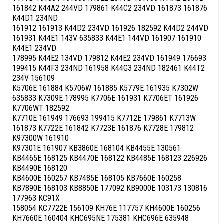
161842 K44A2 244VD 179861 K44C2 234VD 161873 161876
K44D1 234ND
161912 161913 K44D2 234VD 161926 182592 K44D2 244VD
161931 K44E1 143V 635833 K44E1 144VD 161907 161910
K44E1 234VD
178995 K44E2 134VD 179812 K44E2 234VD 161949 176693
199415 K44F3 234ND 161958 K44G3 234ND 182461 K44T2
234V 156109
K5706E 161884 K5706W 161885 K5779E 161935 K7302W
635833 K7309E 178995 K7706E 161931 K7706ET 161926
K7706WT 182592
K7710E 161949 176693 199415 K7712E 179861 K7713W
161873 K7722E 161842 K7723E 161876 K7728E 179812
K97300W 161910
K97301E 161907 KB3860E 168104 KB4455E 130561
KB4465E 168125 KB4470E 168122 KB4485E 168123 226926
KB4490E 168120
KB4600E 160257 KB7485E 168105 KB7660E 160258
KB7890E 168103 KB8850E 177092 KB9000E 103173 130816
177963 KC91X
158054 KC7722E 156109 KH76E 117757 KH4600E 160256
KH7660E 160404 KHC695NE 175381 KHC696E 635948