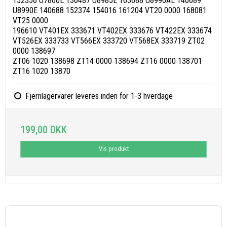
152356 U7860E 136487 U8985E 163688 U8990AL 140689
U8990E 140688 152374 154016 161204 VT20 0000 168081
VT25 0000
196610 VT401EX 333671 VT402EX 333676 VT422EX 333674
VT526EX 333733 VT566EX 333720 VT568EX 333719 ZT02
0000 138697
ZT06 1020 138698 ZT14 0000 138694 ZT16 0000 138701
ZT16 1020 13870
Fjernlagervarer leveres inden for 1-3 hverdage
199,00 DKK
Vis produkt