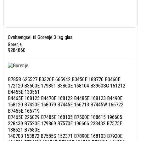
Ovnhængsel til Gorenje 3 lag glas
Gorenje
9284860
B785B 625527 B3320E 665942 B3450E 188770 B3460E
172120 B3500E 179851 B3860E 168104 B3960SG 161212
B4455E 130561
B4465E 168125 B4470E 168122 B4485E 168123 B4490E
168120 B7420E 168079 B7445E 166713 B7445W 166722
B7455E 166719
B7465E 226029 B7485E 168105 B7500E 188615 196605
228439 B7520E 179869 B7570E 196606 228432 B7575E
188621 B7580E
140703 153872 B7585S 152371 B7890E 168103 B7920E