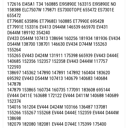
172616 EI45A1 T34 160885 EI95890E 163315 EI95890E NO
158388 ELC7507W 179871 ES7300TOPE 655472 ES7301E
655472
ET7968E 635896 ET7968EI 160885 ET7990E 695428
ET7991E 153316 EV413 D944M 146539 665970 EV431
D644M 189192 354240
EV433 D544M 107413 138694 160256 181934 181936 EV434
D544M 138700 138701 146630 EV434 D744M 155263
155264
155265 EV443 D424M 131911 175398 665939 EV443 D444E
140685 152356 152357 152358 EV443 D444M 117757
122593
138697 145362 147890 147891 147892 160404 183620
695392 EV443 D544M 107413 140679 140683 140684
147878
147879 153865 160734 160735 177091 183608 695144
EV444 D411E 163688 172122 EV444 D411M 140688 140689
152374
154016 161204 EV444 D424M 103166 136487 137081
155266 155267 155268 EV444 D444E 152359 EV444 D444M
138698
182079 182080 182081 EV444 D744E 175399 175400