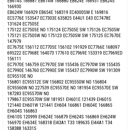
EB614S 166881 EB614W 166880 EB624E 166931 EB624S
166930
EB624W 166929 EB654E 168319 EC4000SM E 169816
EC5776E 153547 EC7303E 635825 E44U1 E43 EC7478E
131624 EC7505E
175122 EC7505E NO 175124 EC7505E SW 175126 EC7505W
175121 EC7505W NO 175123 EC7505W SW 175125 EC7670E
147979
EC7675E 156112 EC7705E 156102 191929 EC7766E 168097
695222 EC7968E 164073 177610 EC7969E 153319 EC7969ED
156111
EC7970E 146759 EC7970E SW 155436 EC7970W SW 155435
EC7990E 146760 EC7990E SW 155437 EC7990W SW 191309
EC95510E NO
156801 EC95512E SW 156802 EC95550W NO 156804
EC95560W NO 227539 EC95570E NO 181954 EC95570E SW
187283 EC95570W NO
179867 EC95570W SW 181951 EH601E 121439 EH601S
121440 EH601W 121441 EH604 166861 EH604E 166865
EH604S 166863
EH610S 120999 EH624E 166879 EH624S 166869 EH624W
166970 EH634E 168318 EI43A1 T33 189635 EI44A1 T34
158388 163315