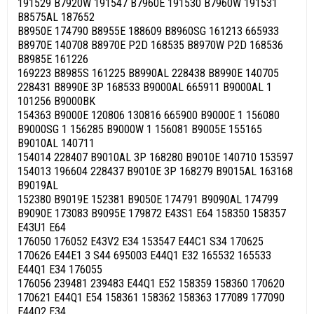
191529 B7920W 191547 B7960E 191530 B7960W 191531
B8575AL 187652
B8950E 174790 B8955E 188609 B8960SG 161213 665933
B8970E 140708 B8970E P2D 168535 B8970W P2D 168536
B8985E 161226
169223 B8985S 161225 B8990AL 228438 B8990E 140705
228431 B8990E 3P 168533 B9000AL 665911 B9000AL 1
101256 B9000BK
154363 B9000E 120806 130816 665900 B9000E 1 156080
B9000SG 1 156285 B9000W 1 156081 B9005E 155165
B9010AL 140711
154014 228407 B9010AL 3P 168280 B9010E 140710 153597
154013 196604 228437 B9010E 3P 168279 B9015AL 163168
B9019AL
152380 B9019E 152381 B9050E 174791 B9090AL 174799
B9090E 173083 B9095E 179872 E43S1 E64 158350 158357
E43U1 E64
176050 176052 E43V2 E34 153547 E44C1 S34 170625
170626 E44E1 3 S44 695003 E44Q1 E32 165532 165533
E44Q1 E34 176055
176056 239481 239483 E44Q1 E52 158359 158360 170620
170621 E44Q1 E54 158361 158362 158363 177089 177090
E44Q2 E34