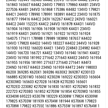
161843 165607 K44A2 244VD 179855 179860 K44B1 234VD
227536 K44B1 244VD 161868 175386 K44B2 134VD 179821
K44C1 244VD 178990 178991 183891 K44C2 234VD 161875
161877 199416 K44C2 243V 162267 K44C2 243VD 166021
K44C2 244V 152225 K44C2 244VD 161878 K44D1 144VD
161904 161905 161906 161908 161909 K44D1 234VD
161919 K44D1 244VD 161921 161922 161923 161924
164075 171611 178988 178989 183890 187657 K44D2
134VD 179820 K44D2 144VD 183227 K44D2 244VD 161928
161930 161932 166020 K44E1 134VD 224843 224982 K44E1
144VD 166720 166721 K44E2 134VD 161940 161941 K44E2
234VD 161950 181992 271642 271643 K44E2 244VD 161954
161955 161956 181991 271637 271640 271641 K44F3
234ND 161957 K44G3 234ND 161959 K44T2 244V 198003
K620X 369285 K620X1 369286 K630X2 369287 K2301ED
166885 K2301WD 165602 K2302W 169222 K2303ED 165604
K2303WD 165603 K2702B 161828 K2702BD 165601
K2702ED 223082 K2702W 161830 161831 K2702WD 161832
222723 K2703BD 161852 K2703W 161854 K2703WD 161855
K3340W 695223 K5307W 183229 K5308W 179824 K5309W
179825 K5703W 181939 K5704W 181944 K5706W 179823
K5708W 179822 K5755E 161886 K5755W 161897 K5764W 1