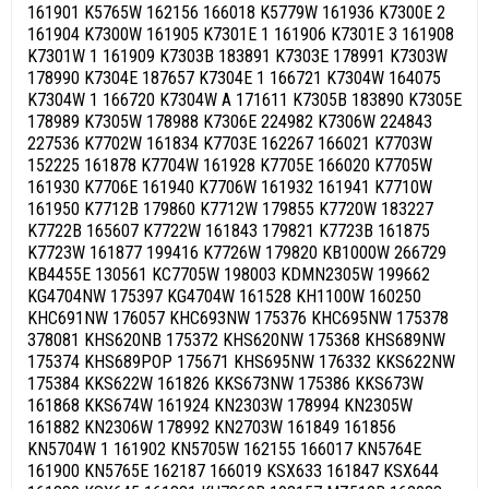
161901 K5765W 162156 166018 K5779W 161936 K7300E 2
161904 K7300W 161905 K7301E 1 161906 K7301E 3 161908
K7301W 1 161909 K7303B 183891 K7303E 178991 K7303W
178990 K7304E 187657 K7304E 1 166721 K7304W 164075
K7304W 1 166720 K7304W A 171611 K7305B 183890 K7305E
178989 K7305W 178988 K7306E 224982 K7306W 224843
227536 K7702W 161834 K7703E 162267 166021 K7703W
152225 161878 K7704W 161928 K7705E 166020 K7705W
161930 K7706E 161940 K7706W 161932 161941 K7710W
161950 K7712B 179860 K7712W 179855 K7720W 183227
K7722B 165607 K7722W 161843 179821 K7723B 161875
K7723W 161877 199416 K7726W 179820 KB1000W 266729
KB4455E 130561 KC7705W 198003 KDMN2305W 199662
KG4704NW 175397 KG4704W 161528 KH1100W 160250
KHC691NW 176057 KHC693NW 175376 KHC695NW 175378
378081 KHS620NB 175372 KHS620NW 175368 KHS689NW
175374 KHS689POP 175671 KHS695NW 176332 KKS622NW
175384 KKS622W 161826 KKS673NW 175386 KKS673W
161868 KKS674W 161924 KN2303W 178994 KN2305W
161882 KN2306W 178992 KN2703W 161849 161856
KN5704W 1 161902 KN5705W 162155 166017 KN5764E
161900 KN5765E 162187 166019 KSX633 161847 KSX644