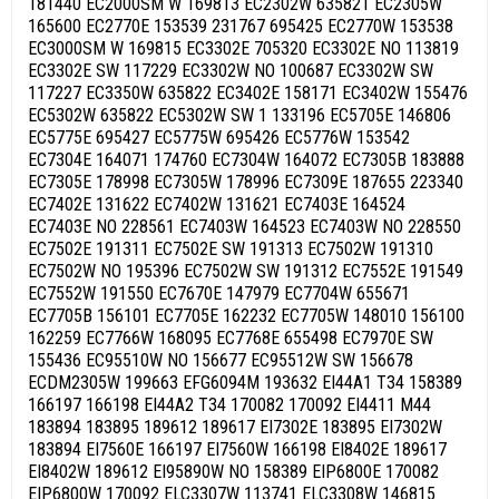
181440 EC2000SM W 169813 EC2302W 635821 EC2305W
165600 EC2770E 153539 231767 695425 EC2770W 153538
EC3000SM W 169815 EC3302E 705320 EC3302E NO 113819
EC3302E SW 117229 EC3302W NO 100687 EC3302W SW
117227 EC3350W 635822 EC3402E 158171 EC3402W 155476
EC5302W 635822 EC5302W SW 1 133196 EC5705E 146806
EC5775E 695427 EC5775W 695426 EC5776W 153542
EC7304E 164071 174760 EC7304W 164072 EC7305B 183888
EC7305E 178998 EC7305W 178996 EC7309E 187655 223340
EC7402E 131622 EC7402W 131621 EC7403E 164524
EC7403E NO 228561 EC7403W 164523 EC7403W NO 228550
EC7502E 191311 EC7502E SW 191313 EC7502W 191310
EC7502W NO 195396 EC7502W SW 191312 EC7552E 191549
EC7552W 191550 EC7670E 147979 EC7704W 655671
EC7705B 156101 EC7705E 162232 EC7705W 148010 156100
162259 EC7766W 168095 EC7768E 655498 EC7970E SW
155436 EC95510W NO 156677 EC95512W SW 156678
ECDM2305W 199663 EFG6094M 193632 EI44A1 T34 158389
166197 166198 EI44A2 T34 170082 170092 EI4411 M44
183894 183895 189612 189617 EI7302E 183895 EI7302W
183894 EI7560E 166197 EI7560W 166198 EI8402E 189617
EI8402W 189612 EI95890W NO 158389 EIP6800E 170082
EIP6800W 170092 ELC3307W 113741 ELC3308W 146815