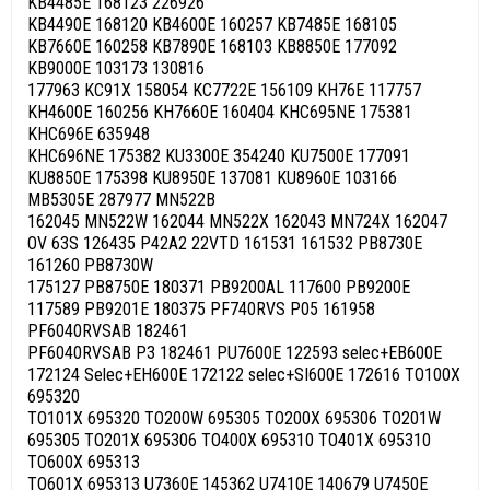
KB4485E 168123 226926
KB4490E 168120 KB4600E 160257 KB7485E 168105
KB7660E 160258 KB7890E 168103 KB8850E 177092
KB9000E 103173 130816
177963 KC91X 158054 KC7722E 156109 KH76E 117757
KH4600E 160256 KH7660E 160404 KHC695NE 175381
KHC696E 635948
KHC696NE 175382 KU3300E 354240 KU7500E 177091
KU8850E 175398 KU8950E 137081 KU8960E 103166
MB5305E 287977 MN522B
162045 MN522W 162044 MN522X 162043 MN724X 162047
OV 63S 126435 P42A2 22VTD 161531 161532 PB8730E
161260 PB8730W
175127 PB8750E 180371 PB9200AL 117600 PB9200E
117589 PB9201E 180375 PF740RVS P05 161958
PF6040RVSAB 182461
PF6040RVSAB P3 182461 PU7600E 122593 selec+EB600E
172124 Selec+EH600E 172122 selec+SI600E 172616 TO100X
695320
TO101X 695320 TO200W 695305 TO200X 695306 TO201W
695305 TO201X 695306 TO400X 695310 TO401X 695310
TO600X 695313
TO601X 695313 U7360E 145362 U7410E 140679 U7450E