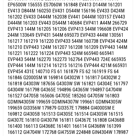
EP6500W 156555 ES7060W 161848 EV413 D144M 161201
EV413 D844M 160250 EV431 D544M 156196 EV433 D424M
161202 EV433 D444M 162038 EV441 D444M 103157 EV443
D444M 161203 EV443 D544M 140684 EVP411 A44M 266729
EVP413 144M 161205 161206 EVP413 544M 196608 EVP424
244M 133649 EVP431 544M 695073 EVP433 444M 130561
161217 161219 161220 EVP433 544M 160738 EVP434 424M
161210 EVP443 124M 161207 161208 161209 EVP443 144M
161221 161222 161224 EVP443 524M 665940 665941
EVP443 544M 162270 162273 162764 EVP443 724E 665935
EVP444 144M 161214 161215 161216 EVP444 421M 665931
EVP454 431E 140710 FS 61 161879 FS 62 161919 FS 64
161846 G2000SM W 169814 G4302W 1 161817 G4302W 2
161818 G4303W 187656 G4303W SW 161821 G4304E 161797
G4304W 161798 G4365E 194896 G4365W 194897 G4704W
161527 G4705B 165606 G4705E 185260 G4705W 161803
GDMIN4305W 199659 GDMIN4307W 199661 GDMN4305W
199659 GI3356W 179879 GI3357E 179884 GI4000SM E
169812 GI4305B 161513 GI4305E 161514 GI4305W 161515
GI4307E 161810 GI4307W 161811 GI4367E 161808 GI4368B
161400 166113 GI4368E 161401 166114 GI4368W 161399
166112 GI4704W 172768 GI4755W 224848 GIN4304W 178987