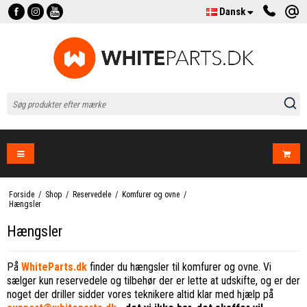
Dansk
Forside
/
Shop
/
Reservedele
/
Komfurer og ovne
/
Hængsler
Hængsler
På
WhiteParts.dk
finder du hængsler til komfurer og ovne. Vi
sælger kun reservedele og tilbehør der er lette at udskifte, og er der
noget der driller sidder vores teknikere altid klar med hjælp på