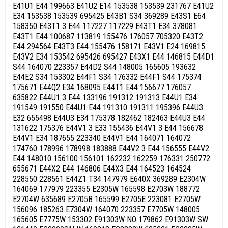
E41U1 E44 199663 E41U2 E14 153538 153539 231767 E41U2
E34 153538 153539 695425 E43B1 S34 369289 E43S1 E64
158350 E43T1 3 E44 117227 117229 E43T1 E34 378081
E43T1 E44 100687 113819 155476 176057 705320 E43T2
E44 294564 E43T3 E44 155476 158171 E43V1 E24 169815
E43V2 E34 153542 695426 695427 E43X1 E44 146815 E44D1
S44 164070 223357 E44D2 S44 148005 165605 193632
E44E2 S34 153302 E44F1 S34 176332 E44F1 S44 175374
175671 E44Q2 E34 168095 E44T1 E44 156677 176057
635822 E44U1 3 E44 133196 191312 191313 E44U1 E34
191549 191550 E44U1 E44 191310 191311 195396 E44U3
E32 655498 E44U3 E34 175378 182462 182463 E44U3 E44
131622 175376 E44V1 3 E33 155436 E44V1 3 E44 156678
E44V1 E34 187655 223340 E44V1 E44 164071 164072
174760 178996 178998 183888 E44V2 3 E44 156555 E44V2
E44 148010 156100 156101 162232 162259 176331 250772
655671 E44X2 E44 146806 E44X3 E44 164523 164524
228550 228561 E44Z1 T34 147979 E640X 369289 E2304W
164069 177979 223355 E2305W 165598 E2703W 188772
E2704W 635689 E2705B 165599 E2705E 223081 E2705W
156096 185263 E7304W 164070 223357 E7705W 148005
165605 E7775W 153302 E91303W NO 179862 E91303W SW