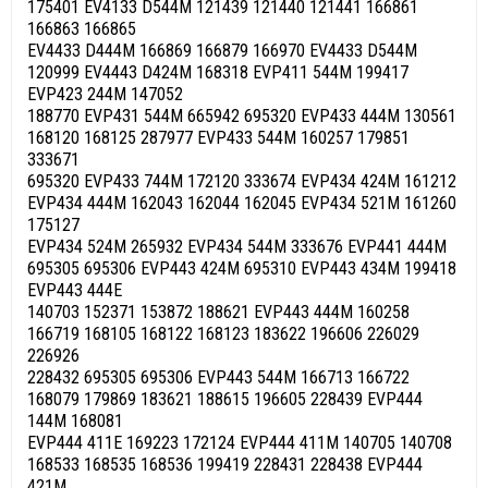
175401 EV4133 D544M 121439 121440 121441 166861
166863 166865
EV4433 D444M 166869 166879 166970 EV4433 D544M
120999 EV4443 D424M 168318 EVP411 544M 199417
EVP423 244M 147052
188770 EVP431 544M 665942 695320 EVP433 444M 130561
168120 168125 287977 EVP433 544M 160257 179851
333671
695320 EVP433 744M 172120 333674 EVP434 424M 161212
EVP434 444M 162043 162044 162045 EVP434 521M 161260
175127
EVP434 524M 265932 EVP434 544M 333676 EVP441 444M
695305 695306 EVP443 424M 695310 EVP443 434M 199418
EVP443 444E
140703 152371 153872 188621 EVP443 444M 160258
166719 168105 168122 168123 183622 196606 226029
226926
228432 695305 695306 EVP443 544M 166713 166722
168079 179869 183621 188615 196605 228439 EVP444
144M 168081
EVP444 411E 169223 172124 EVP444 411M 140705 140708
168533 168535 168536 199419 228431 228438 EVP444
421M