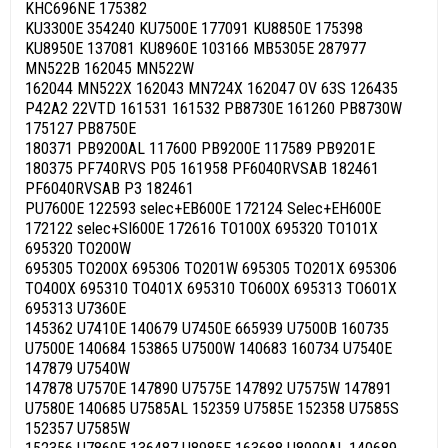
KHC696NE 175382
KU3300E 354240 KU7500E 177091 KU8850E 175398
KU8950E 137081 KU8960E 103166 MB5305E 287977
MN522B 162045 MN522W
162044 MN522X 162043 MN724X 162047 OV 63S 126435
P42A2 22VTD 161531 161532 PB8730E 161260 PB8730W
175127 PB8750E
180371 PB9200AL 117600 PB9200E 117589 PB9201E
180375 PF740RVS P05 161958 PF6040RVSAB 182461
PF6040RVSAB P3 182461
PU7600E 122593 selec+EB600E 172124 Selec+EH600E
172122 selec+SI600E 172616 TO100X 695320 TO101X
695320 TO200W
695305 TO200X 695306 TO201W 695305 TO201X 695306
TO400X 695310 TO401X 695310 TO600X 695313 TO601X
695313 U7360E
145362 U7410E 140679 U7450E 665939 U7500B 160735
U7500E 140684 153865 U7500W 140683 160734 U7540E
147879 U7540W
147878 U7570E 147890 U7575E 147892 U7575W 147891
U7580E 140685 U7585AL 152359 U7585E 152358 U7585S
152357 U7585W