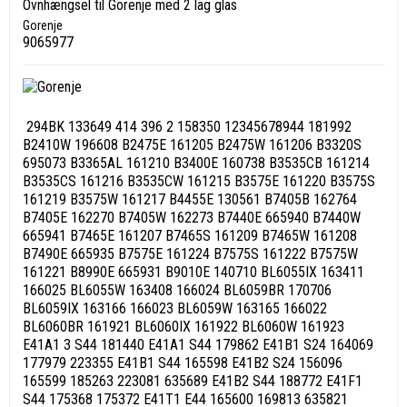
Ovnhængsel til Gorenje med 2 lag glas
Gorenje
9065977
294BK 133649 414 396 2 158350 12345678944 181992
B2410W 196608 B2475E 161205 B2475W 161206 B3320S
695073 B3365AL 161210 B3400E 160738 B3535CB 161214
B3535CS 161216 B3535CW 161215 B3575E 161220 B3575S
161219 B3575W 161217 B4455E 130561 B7405B 162764
B7405E 162270 B7405W 162273 B7440E 665940 B7440W
665941 B7465E 161207 B7465S 161209 B7465W 161208
B7490E 665935 B7575E 161224 B7575S 161222 B7575W
161221 B8990E 665931 B9010E 140710 BL6055IX 163411
166025 BL6055W 163408 166024 BL6059BR 170706
BL6059IX 163166 166023 BL6059W 163165 166022
BL6060BR 161921 BL6060IX 161922 BL6060W 161923
E41A1 3 S44 181440 E41A1 S44 179862 E41B1 S24 164069
177979 223355 E41B1 S44 165598 E41B2 S24 156096
165599 185263 223081 635689 E41B2 S44 188772 E41F1
S44 175368 175372 E41T1 E44 165600 169813 635821