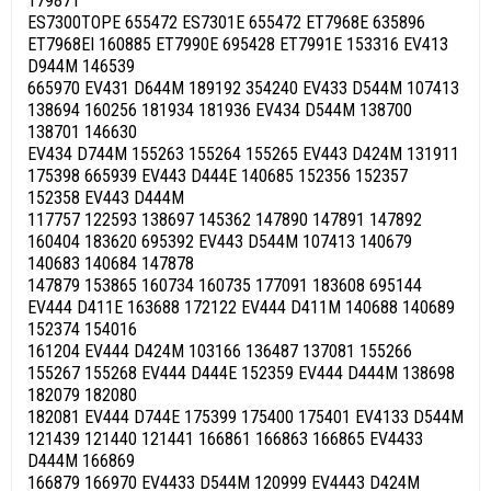
179871
ES7300TOPE 655472 ES7301E 655472 ET7968E 635896
ET7968EI 160885 ET7990E 695428 ET7991E 153316 EV413
D944M 146539
665970 EV431 D644M 189192 354240 EV433 D544M 107413
138694 160256 181934 181936 EV434 D544M 138700
138701 146630
EV434 D744M 155263 155264 155265 EV443 D424M 131911
175398 665939 EV443 D444E 140685 152356 152357
152358 EV443 D444M
117757 122593 138697 145362 147890 147891 147892
160404 183620 695392 EV443 D544M 107413 140679
140683 140684 147878
147879 153865 160734 160735 177091 183608 695144
EV444 D411E 163688 172122 EV444 D411M 140688 140689
152374 154016
161204 EV444 D424M 103166 136487 137081 155266
155267 155268 EV444 D444E 152359 EV444 D444M 138698
182079 182080
182081 EV444 D744E 175399 175400 175401 EV4133 D544M
121439 121440 121441 166861 166863 166865 EV4433
D444M 166869
166879 166970 EV4433 D544M 120999 EV4443 D424M