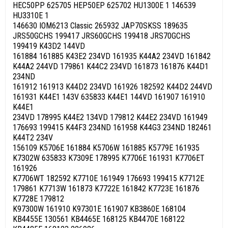
HEC50PP 625705 HEP50EP 625702 HU1300E 1 146539
HU3310E 1
146630 IOM6213 Classic 265932 JAP70SKSS 189635
JRS50GCHS 199417 JRS60GCHS 199418 JRS70GCHS
199419 K43D2 144VD
161884 161885 K43E2 234VD 161935 K44A2 234VD 161842
K44A2 244VD 179861 K44C2 234VD 161873 161876 K44D1
234ND
161912 161913 K44D2 234VD 161926 182592 K44D2 244VD
161931 K44E1 143V 635833 K44E1 144VD 161907 161910
K44E1
234VD 178995 K44E2 134VD 179812 K44E2 234VD 161949
176693 199415 K44F3 234ND 161958 K44G3 234ND 182461
K44T2 234V
156109 K5706E 161884 K5706W 161885 K5779E 161935
K7302W 635833 K7309E 178995 K7706E 161931 K7706ET
161926
K7706WT 182592 K7710E 161949 176693 199415 K7712E
179861 K7713W 161873 K7722E 161842 K7723E 161876
K7728E 179812
K97300W 161910 K97301E 161907 KB3860E 168104
KB4455E 130561 KB4465E 168125 KB4470E 168122