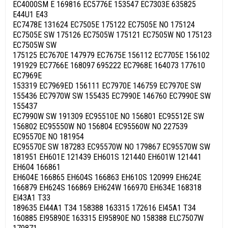
EC4000SM E 169816 EC5776E 153547 EC7303E 635825
E44U1 E43
EC7478E 131624 EC7505E 175122 EC7505E NO 175124
EC7505E SW 175126 EC7505W 175121 EC7505W NO 175123
EC7505W SW
175125 EC7670E 147979 EC7675E 156112 EC7705E 156102
191929 EC7766E 168097 695222 EC7968E 164073 177610
EC7969E
153319 EC7969ED 156111 EC7970E 146759 EC7970E SW
155436 EC7970W SW 155435 EC7990E 146760 EC7990E SW
155437
EC7990W SW 191309 EC95510E NO 156801 EC95512E SW
156802 EC95550W NO 156804 EC95560W NO 227539
EC95570E NO 181954
EC95570E SW 187283 EC95570W NO 179867 EC95570W SW
181951 EH601E 121439 EH601S 121440 EH601W 121441
EH604 166861
EH604E 166865 EH604S 166863 EH610S 120999 EH624E
166879 EH624S 166869 EH624W 166970 EH634E 168318
EI43A1 T33
189635 EI44A1 T34 158388 163315 172616 EI45A1 T34
160885 EI95890E 163315 EI95890E NO 158388 ELC7507W