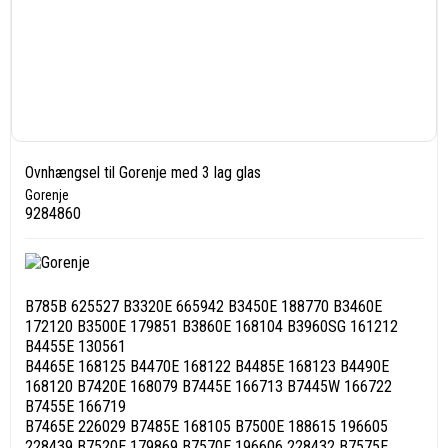
Ovnhængsel til Gorenje med 3 lag glas
Gorenje
9284860
B785B 625527 B3320E 665942 B3450E 188770 B3460E
172120 B3500E 179851 B3860E 168104 B3960SG 161212
B4455E 130561
B4465E 168125 B4470E 168122 B4485E 168123 B4490E
168120 B7420E 168079 B7445E 166713 B7445W 166722
B7455E 166719
B7465E 226029 B7485E 168105 B7500E 188615 196605
228439 B7520E 179869 B7570E 196606 228432 B7575E