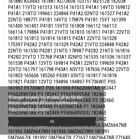
161880 KSX645 161881 KU7360B 103157 MZ512B 162038
P41A1 11VTD 161513 161514 161515 P41A1 14VTD 169812
P41A1 21NTD 199661 224844 P41A2 02NTD 161527 P41A2
22NTD 188771 P41B1 14VTD 179879 P41B1 15VT 161399
161400 161401 P41B1 15VTD 161808 166112 166113
166114 179884 P41B1 21VTD 161810 161811 P41B1 22VTD
161812 161813 161814 161815 P42A1 22VTD 161528
175397 P42A2 21NTD 161529 P42A2 21VTD 224848 P42A2
22NTD 161530 P42B1 21NTD 178987 P42B2 21NTD 161816
P42B2 21VTD 172768 P43A1 02NPD 161535 161536 161537
161538 P43A1 12VTD 169814 P43A1 22NTD 199659 P43A1
22VTD 161797 161798 P43A1 N3VTD 187656 P43A2 22VTD
161803 165606 185260 P43B1 03VTD 161817 161818
161821 P43B1 12VTD 194896 194897 PF736WIT P05
161957 PF739WIT P05 161959 PF6020WITAB 182447
PF6020WITAB P3 182447 PF6039RVSAB 182460
Vi bruger cookies for at sikre, at du får den
PF6039RVSAB P1 182460 PF6039RVSAB P3 182460
bedste oplevelse på vores hjemmeside.
PF6039WITAB 182449 PF6039WITAB P1 182449
Læs mere om cookies
PF6039WITAB P3 182449 PF6064RVSUU 182463
PF6064RVSUU P1 182463 PF6064WITUU 182462
Ok
PF6064WITUU P1 182462 SMZ6647IX 161954 SMZ6647NB
161955 SMZ6647WH 161956 SMZ6657WH 181991
SMZ6667IX 181992 SMZ9647IX 271637 SMZ9647NB 271640