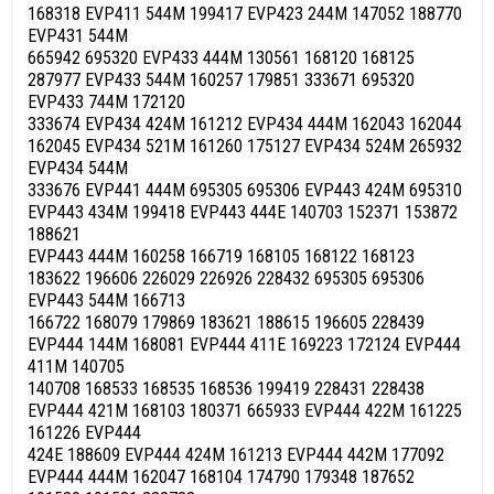
168318 EVP411 544M 199417 EVP423 244M 147052 188770
EVP431 544M
665942 695320 EVP433 444M 130561 168120 168125
287977 EVP433 544M 160257 179851 333671 695320
EVP433 744M 172120
333674 EVP434 424M 161212 EVP434 444M 162043 162044
162045 EVP434 521M 161260 175127 EVP434 524M 265932
EVP434 544M
333676 EVP441 444M 695305 695306 EVP443 424M 695310
EVP443 434M 199418 EVP443 444E 140703 152371 153872
188621
EVP443 444M 160258 166719 168105 168122 168123
183622 196606 226029 226926 228432 695305 695306
EVP443 544M 166713
166722 168079 179869 183621 188615 196605 228439
EVP444 144M 168081 EVP444 411E 169223 172124 EVP444
411M 140705
140708 168533 168535 168536 199419 228431 228438
EVP444 421M 168103 180371 665933 EVP444 422M 161225
161226 EVP444
424E 188609 EVP444 424M 161213 EVP444 442M 177092
EVP444 444M 162047 168104 174790 179348 187652