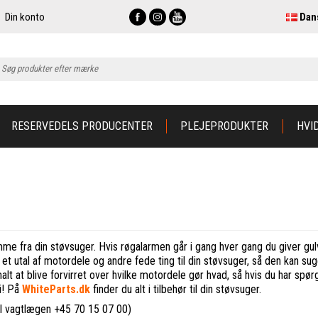
Din konto
Dan
RESERVEDELS PRODUCENTER
PLEJEPRODUKTER
HVI
e fra din støvsuger. Hvis røgalarmen går i gang hver gang du giver gulve
et utal af motordele og andre fede ting til din støvsuger, så den kan sug
alt at blive forvirret over hvilke motordele gør hvad, så hvis du har s
vi! På
WhiteParts.dk
finder du alt i tilbehør til din støvsuger.
til vagtlægen +45 70 15 07 00)