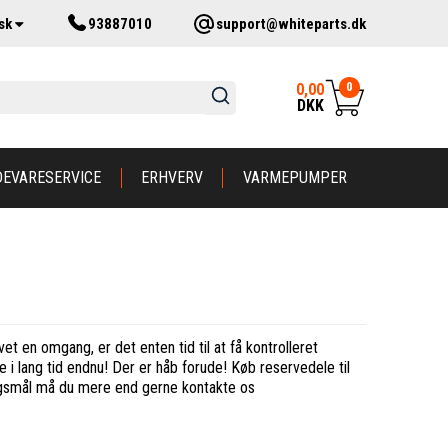
sk
93887010
support@whiteparts.dk
0
0,00
DKK
DEVARESERVICE
ERHVERV
VARMEPUMPER
t en omgang, er det enten tid til at få kontrolleret
e i lang tid endnu! Der er håb forude! Køb reservedele til
pørgsmål må du mere end gerne kontakte os