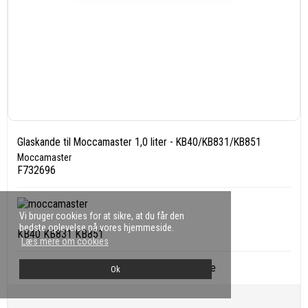
Glaskande til Moccamaster 1,0 liter - KB40/KB831/KB851
Moccamaster
F732696
Vi bruger cookies for at sikre, at du får den
bedste oplevelse på vores hjemmeside.
KB40 KB831 KB851
Læs mere om cookies
Lagervarer leveres inden for 1-2 hverdage
Ok