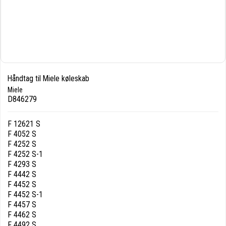
Håndtag til Miele køleskab
Miele
D846279
F 12621 S
F 4052 S
F 4252 S
F 4252 S-1
F 4293 S
F 4442 S
F 4452 S
F 4452 S-1
F 4457 S
F 4462 S
F 4492 S