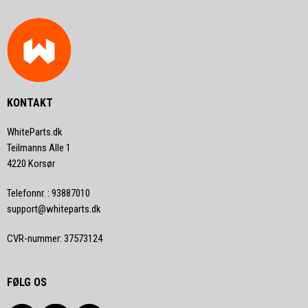
KONTAKT
WhiteParts.dk
Teilmanns Alle 1
4220 Korsør
Telefonnr.
:
93887010
support@whiteparts.dk
CVR-nummer
:
37573124
FØLG OS