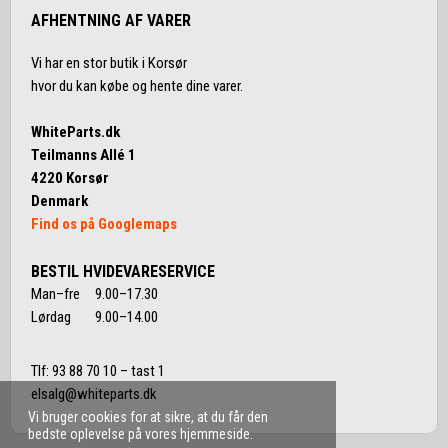
AFHENTNING AF VARER
Vi har en stor butik i Korsør
hvor du kan købe og hente dine varer.
WhiteParts.dk
Teilmanns Allé 1
4220 Korsør
Denmark
Find os på Googlemaps
BESTIL HVIDEVARESERVICE
Man–fre 9.00–17.30
Lørdag 9.00–14.00
Tlf:
93 88 70 10
– tast 1
elsalg@whiteparts.dk
Vi bruger cookies for at sikre, at du får den
bedste oplevelse på vores hjemmeside.