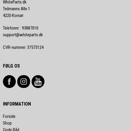
WhiteParts.dk
Teilmanns Alle 1
4220 Korsør
Telefonnr.
:
93887010
support@whiteparts.dk
CVR-nummer
:
37573124
FØLG OS
INFORMATION
Forside
Shop
Gode Råd