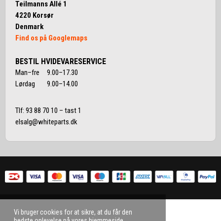
Teilmanns Allé 1
4220 Korsør
Denmark
Find os på Googlemaps
BESTIL HVIDEVARESERVICE
Man–fre 9.00–17.30
Lørdag 9.00–14.00
Tlf:
93 88 70 10
– tast 1
elsalg@whiteparts.dk
Vi bruger cookies for at sikre, at du får den
bedste oplevelse på vores hjemmeside.