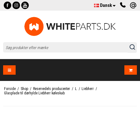
Dansk
Forside
/
Shop
/
Reservedels producenter
/
L
/
Liebherr
/
Glasplade til dørhylde Liebherr køleskab