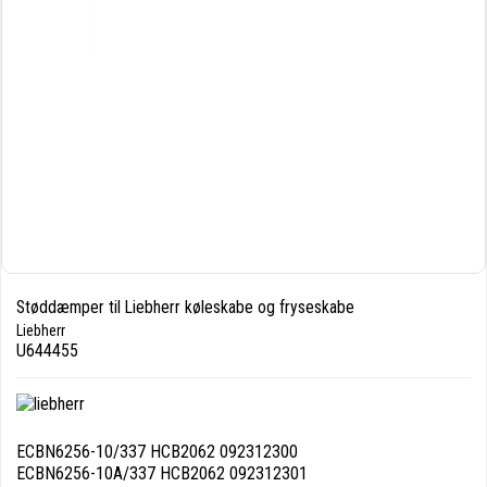
Støddæmper til Liebherr køleskabe og fryseskabe
Liebherr
U644455
ECBN6256-10/337 HCB2062 092312300
ECBN6256-10A/337 HCB2062 092312301