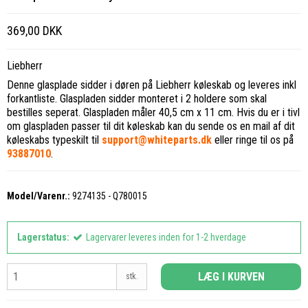
369,00 DKK
Liebherr
Denne glasplade sidder i døren på Liebherr køleskab og leveres inkl
forkantliste. Glaspladen sidder monteret i 2 holdere som skal
bestilles seperat. Glaspladen måler 40,5 cm x 11 cm. Hvis du er i tivl
om glaspladen passer til dit køleskab kan du sende os en mail af dit
køleskabs typeskilt til
support@whiteparts.dk
eller ringe til os på
93887010
.
Model/Varenr.:
9274135 - Q780015
Lagerstatus:
Lagervarer leveres inden for 1-2 hverdage
LÆG I KURVEN
stk.