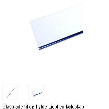
Glasplade til dørhylde Liebherr køleskab