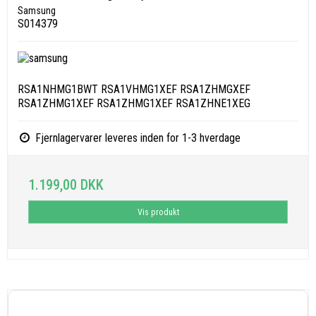
Samsung
S014379
RSA1NHMG1BWT RSA1VHMG1XEF RSA1ZHMGXEF
RSA1ZHMG1XEF RSA1ZHMG1XEF RSA1ZHNE1XEG
Fjernlagervarer leveres inden for 1-3 hverdage
1.199,00 DKK
Vis produkt