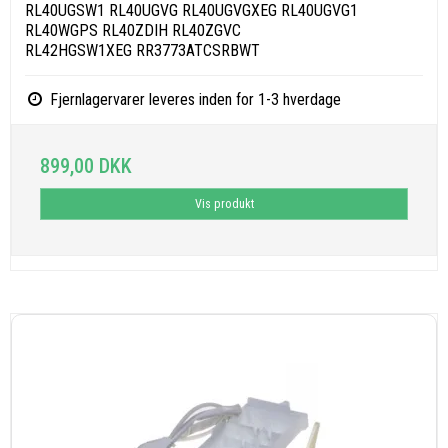
RL40UGSW1 RL40UGVG RL40UGVGXEG RL40UGVG1
RL40WGPS RL40ZDIH RL40ZGVC
RL42HGSW1XEG RR3773ATCSRBWT
Fjernlagervarer leveres inden for 1-3 hverdage
899,00 DKK
Vis produkt