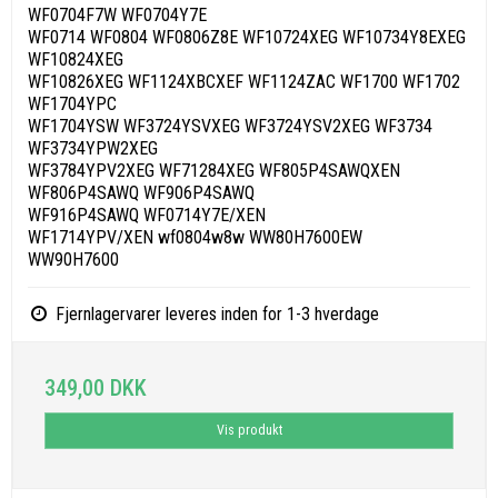
WF0704F7W WF0704Y7E
WF0714 WF0804 WF0806Z8E WF10724XEG WF10734Y8EXEG
WF10824XEG
WF10826XEG WF1124XBCXEF WF1124ZAC WF1700 WF1702
WF1704YPC
WF1704YSW WF3724YSVXEG WF3724YSV2XEG WF3734
WF3734YPW2XEG
WF3784YPV2XEG WF71284XEG WF805P4SAWQXEN
WF806P4SAWQ WF906P4SAWQ
WF916P4SAWQ WF0714Y7E/XEN
WF1714YPV/XEN
wf0804w8w WW80H7600EW
WW90H7600
Fjernlagervarer leveres inden for 1-3 hverdage
349,00 DKK
Vis produkt