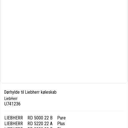
Dørhylde til Liebherr køleskab
LiebHerr
U741236
LIEBHERR RD 5000 22 B Pure
LIEBHERR RD 5220 22 A Plus