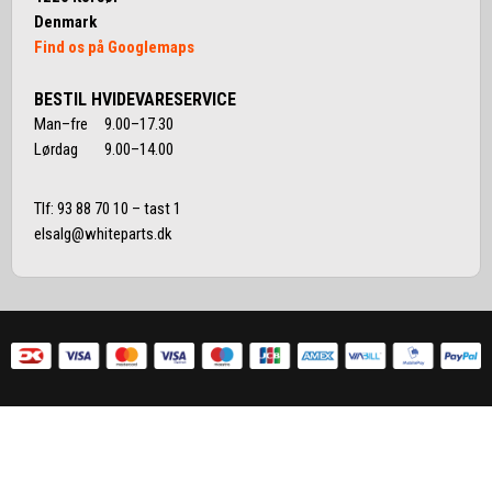
Denmark
Find os på Googlemaps
BESTIL HVIDEVARESERVICE
Man–fre 9.00–17.30
Lørdag 9.00–14.00
Tlf:
93 88 70 10
– tast 1
elsalg@whiteparts.dk