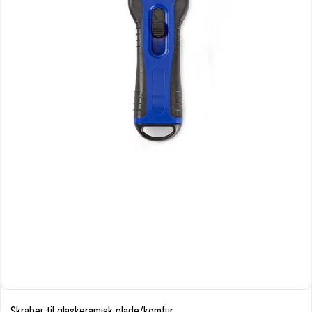
Skraber til glaskeramisk plade/komfur