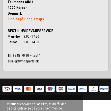
Teilmanns Allé 1
4220 Korsør
Denmark
Find os på Googlemaps
BESTIL HVIDEVARESERVICE
Man–fre 9.00–17.30
Lørdag 9.00–14.00
Tlf:
93 88 70 10
– tast 1
elsalg@whiteparts.dk
Vi bruger cookies for at sikre, at du får den
bedste oplevelse på vores hjemmeside.