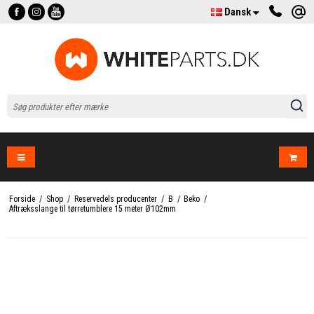
Dansk
Forside
/
Shop
/
Reservedels producenter
/
B
/
Beko
/
Aftræksslange til tørretumblere 15 meter Ø102mm