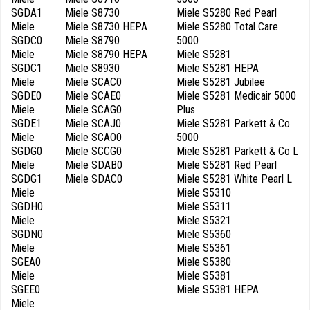
SGDA1
Miele S8730
Miele S5280 Red Pearl
Miele
Miele S8730 HEPA
Miele S5280 Total Care
SGDC0
Miele S8790
5000
Miele
Miele S8790 HEPA
Miele S5281
SGDC1
Miele S8930
Miele S5281 HEPA
Miele
Miele SCAC0
Miele S5281 Jubilee
SGDE0
Miele SCAE0
Miele S5281 Medicair 5000
Miele
Miele SCAG0
Plus
SGDE1
Miele SCAJ0
Miele S5281 Parkett & Co
Miele
Miele SCAO0
5000
SGDG0
Miele SCCG0
Miele S5281 Parkett & Co L
Miele
Miele SDAB0
Miele S5281 Red Pearl
SGDG1
Miele SDAC0
Miele S5281 White Pearl L
Miele
Miele S5310
SGDH0
Miele S5311
Miele
Miele S5321
SGDN0
Miele S5360
Miele
Miele S5361
SGEA0
Miele S5380
Miele
Miele S5381
SGEE0
Miele S5381 HEPA
Miele