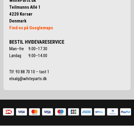
WhiteParts.dk
Teilmanns Allé 1
4220 Korsør
Denmark
Find os på Googlemaps
BESTIL HVIDEVARESERVICE
Man–fre 9.00–17.30
Lørdag 9.00–14.00
Tlf:
93 88 70 10
– tast 1
elsalg@whiteparts.dk