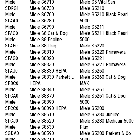
Miele
Miele S6710
Miele S5 Vital Sun
SDRG1
Miele S6730
Miele S5210
Miele
Miele S6760
Miele S5210 Black Pearl
SFAA0
Miele S6780
5000
Miele
Miele S6790
Miele S5211
SFAC0
Miele S8 Cat & Dog
Miele S5211 Black Pearl
Miele
Miele S8 Ecoline
5000
SFAE0
Miele S8 Uniq
Miele S5220
Miele
Miele S8310
Miele S5220 Primavera
SFAG0
Miele S8320
Miele S5221
Miele
Miele S8330
Miele S5221 Primavera
SFAJ0
Miele S8330 HEPA
Miele S5260
Miele
Miele S8330 Parkett L
Miele S5260 Cat & Dog
SFBC0
HEPA
MAX
Miele
Miele S8340
Miele S5261
SFCA0
Miele S8370
Miele S5261 Cat & Dog
Miele
Miele S8390
5000
SFCC0
Miele S8390 HEPA
Miele S5280
Miele
Miele S8510
Miele S5280 Jubilee
SFCJ0
Miele S8520
Miele S5280 Medicair 5000
Miele
Miele S8530
Plus
SGDA0
Miele S8590
Miele S5280 Parkett & Co
Miele
Miele S8710
5000