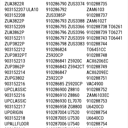
ZUA3822R
910286790 ZUS3374
910288735
903152207 ULA10
910286792
ZAM6103
903152208
ZUS3385P
910288737
ZUA3822P
910286793 ZUS3388
ZAM6102T
903152209
910286795 ZUS3366
910288738 TO6261
ZUA3862P
910286796 ZUS3396
910288739 TO6271
903152211
910286797 ZUS3359
910288743 TO6441
ZUP3822P
910286798 ZUS3383
910288744
903152212
910286824
TO6451CC
ZUP3832PT
Z5920CP
910288748
903152213
910286841 Z5920C
ACX6206EC
ZUP3862P
910286843 Z5942CT
910288749
903152214
910286847
ACX6209EC
ZUPG3802
Z5922CP
910288751
903152216
91028685 Z5920CP
VAC4900
UPCLASSIC
910286900 Z8810
910288752
903152216
910286910 Z8860
ZAM6103EC
UPCLASSIC
910286930 EL7070
910288753
903152217
910286958 ZG8800
U6420CD
UPORIGIN
910287004 U7520
910288754
903152218
910287005 U7530
U6640CD
UPALLFLOOR
910287006 U7540
910288754