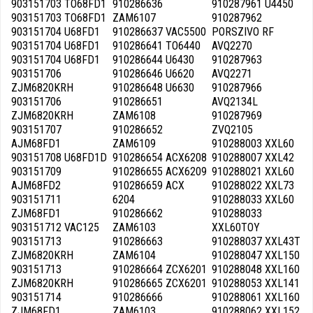
903151703 TO68FD1
910286636
910287961 U4450
903151703 TO68FD1
ZAM6107
910287962
903151704 U68FD1
910286637 VAC5500
PORSZIVO RF
903151704 U68FD1
910286641 TO6440
AVQ2270
903151704 U68FD1
910286644 U6430
910287963
903151706
910286646 U6620
AVQ2271
ZJM6820KRH
910286648 U6630
910287966
903151706
910286651
AVQ2134L
ZJM6820KRH
ZAM6108
910287969
903151707
910286652
ZVQ2105
AJM68FD1
ZAM6109
910288003 XXL60
903151708 U68FD1D
910286654 ACX6208
910288007 XXL42
903151709
910286655 ACX6209
910288021 XXL60
AJM68FD2
910286659 ACX
910288022 XXL73
903151711
6204
910288033 XXL60
ZJM68FD1
910286662
910288033
903151712 VAC125
ZAM6103
XXL60TOY
903151713
910286663
910288037 XXL43T
ZJM6820KRH
ZAM6104
910288047 XXL150
903151713
910286664 ZCX6201
910288048 XXL160
ZJM6820KRH
910286665 ZCX6201
910288053 XXL141
903151714
910286666
910288061 XXL160
ZJM68FD1
ZAM6103
910288062 XXL152