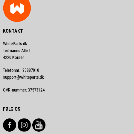
KONTAKT
WhiteParts.dk
Teilmanns Alle 1
4220 Korsør
Telefonnr.
:
93887010
support@whiteparts.dk
CVR-nummer
:
37573124
FØLG OS