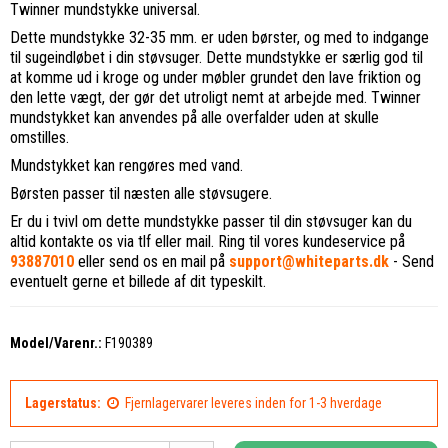
Twinner mundstykke universal.
Dette mundstykke 32-35 mm. er uden børster, og med to indgange
til sugeindløbet i din støvsuger. Dette mundstykke er særlig god til
at komme ud i kroge og under møbler grundet den lave friktion og
den lette vægt, der gør det utroligt nemt at arbejde med. Twinner
mundstykket kan anvendes på alle overfalder uden at skulle
omstilles.
Mundstykket kan rengøres med vand.
Børsten passer til næsten alle støvsugere.
Er du i tvivl om dette mundstykke passer til din støvsuger kan du
altid kontakte os via tlf eller mail. Ring til vores kundeservice på
93887010
eller send os en mail på
support@whiteparts.dk
- Send
eventuelt gerne et billede af dit typeskilt.
Model/Varenr.:
F190389
Lagerstatus:
Fjernlagervarer leveres inden for 1-3 hverdage