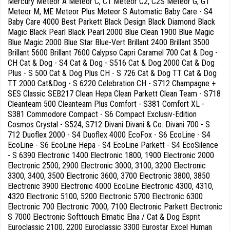
Mercury Meteor A Meteor C, C1 Meteor C2, C2S Meteor G, GT
Meteor M, ME Meteor Plus Meteor S Automatic Baby Care - S4
Baby Care 4000 Best Parkett Black Design Black Diamond Black
Magic Black Pearl Black Pearl 2000 Blue Clean 1900 Blue Magic
Blue Magic 2000 Blue Star Blue-Vert Brillant 2400 Brillant 3500
Brillant 5600 Brillant 7600 Calypso Capri Caramel 700 Cat & Dog -
CH Cat & Dog - S4 Cat & Dog - S516 Cat & Dog 2000 Cat & Dog
Plus - S 500 Cat & Dog Plus CH - S 726 Cat & Dog TT Cat & Dog
TT 2000 Cat&Dog - S 6220 Celebration CH - S712 Champagne +
SES Classic SEB217 Clean Hepa Clean Parkett Clean Team - S718
Cleanteam 500 Cleanteam Plus Comfort - S381 Comfort XL -
S381 Commodore Compact - S6 Compact Exclusiv-Edition
Cosmos Crystal - S524, S712 Divani Divani & Co. Divani 700 - S
712 Duoflex 2000 - S4 Duoflex 4000 EcoFox - S6 EcoLine - S4
EcoLine - S6 EcoLine Hepa - S4 EcoLine Parkett - S4 EcoSilence
- S 6390 Electronic 1400 Electronic 1800, 1900 Electronic 2000
Electronic 2500, 2900 Electronic 3000, 3100, 3200 Electronic
3300, 3400, 3500 Electronic 3600, 3700 Electronic 3800, 3850
Electronic 3900 Electronic 4000 EcoLine Electronic 4300, 4310,
4320 Electronic 5100, 5200 Electronic 5700 Electronic 6300
Electronic 700 Electronic 7000, 7100 Electronic Parkett Electronic
S 7000 Electronic Softtouch Elmatic Elna / Cat & Dog Esprit
Euroclassic 2100, 2200 Euroclassic 3300 Eurostar Excel Human