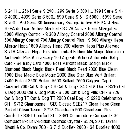
S 241 i ... 256 i Serie S 290... 299 Serie S 300 i ... 399 i Serie S 4 -
S 4000... 4999 Serie S 500... 599 Serie S 6 - S 6000... 6999 Serie
S 700... 799 Serie 30 Anniversary Sverige Active H.E.P.A. Active
HEPA de Luxe Active Medical - S 578 Active Team Allergotec
2000 Allergy Control - S 300 Allergy Control 2000 Allergy Control
500 Allergy Control 700 Allergy Control Plus - S 500 Allergy Hepa
Allergy Hepa 1800 Allergy Hepa 700 Allergy Hepa Plus Allervac -
S 718 Allervac Hepa Plus Alu Limited Edition Alu-Magic Aluminium
Ambiente Plus Anniversary 100 Argento Artico Automatic Baby
Care - S4 Baby Care 4000 Best Parkett Black Design Black
Diamond Black Magic Black Pearl Black Pearl 2000 Blue Clean
1900 Blue Magic Blue Magic 2000 Blue Star Blue-Vert Brillant
2400 Brillant 3500 Brillant 5600 Brillant 7600 Calypso Capri
Caramel 700 Cat & Dog - CH Cat & Dog - S4 Cat & Dog - S516 Cat
& Dog 2000 Cat & Dog Plus - S 500 Cat & Dog Plus CH - S 726
Cat & Dog TT Cat & Dog TT 2000 Cat&Dog - S 6220 Celebration
CH - S712 Champagne + SES Classic SEB217 Clean Hepa Clean
Parkett Clean Team - S718 Cleanteam 500 Cleanteam Plus
Comfort - S381 Comfort XL - S381 Commodore Compact - S6
Compact Exclusiv-Edition Cosmos Crystal - S524, S712 Divani
Divani & Co. Divani 700 - S 712 Duoflex 2000 - S4 Duoflex 4000