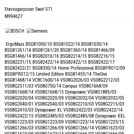
Støvsugerposer Swirl S71
M994627
ErgoMaxx BSG81000/10 BSG81022/14 BSG81030/14
BSG81261/14 BSG81261/20 BSG81360/14 BSG81466/09
BSG81466/14 BSG82010/16 BSG82214/15 BSG82216/15
BSG82231/15 BSG82422/14 BSG82422/15 BSG82422/17
BSG82422/21 BSG8330/14 Home Professional BSG8PRO12/09
BSG8PRO12/15 Limited Edition BSG81455/14 TheOne
BSG81468/14 VC8C1600/14 VS08G2026/03 VS08G2212/03
VS08G2511/03 VS08G750/14 Campus VS08G1668/09
VS08G1668/14 VS08G1668/15 Dynapower VS08G1885/03
VS08G2020/04 VS08G2020/09 VS08G2032/04 VS08G2032/05
VS08G2040/01 VS08G2040/03 VS08G2210/03 VS08G2215/03
VS08G2410/03 Dynapower XL VS08G2422/03 VS08G2422/14
VS08G2422/15 VS08G2485/03 VS08G2485/08 Dynapower XXL
VS08G1223/03 VS08G1223/09 VS08G1223/14 VS08G1223/15
VS08G1266/03 VS08G1266/09 VS08G1266/14 VS08G1623/03
VS08G1623/09 VS08G1623/14 VS08G1666/03 VS08G1666/09