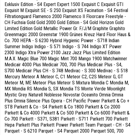
Exklusiv Edition - S4 Expert Expert 1500 Exquisit C Exquisit GTI
Exquisit M Exquisit SE - S 250 Exquisit XS Facination - S4 Festival
Filtrationguard Flamenco 2000 Flamenco II Floorcare Freestyle -
CH Fuchsia Gold Gold 2000 Gold Edition - S4 Gold Horizon Gold
Limited Edition Gold Metallic Power Gr. F/J/M Graphite Graphito
Greenmagic 2000 Greenstar 1900 Grünes Kreuz Hard Floor Haus &
Co. 700 HEPA - S 6230 Hybrid Hygienic Power - S718 Indian
Summer Indigo Indigo - S 571 Indigo - S 744 Indigo XT Power
2300 Indigo Xtra Power 2100 Jazz Jazz Plus Limited Edition
M.A.X. Magic Blue 700 Magic Mint 700 Mango 1900 Matchwinner
Medicair 4000 Plus Medicair 700, 700 Plus Medicair Plus - S4,
S700 Medicair Plus CH - S 748 Medivac - S 300 Medivac - S 518
Mercury Meteor A Meteor C, C1 Meteor C2, C2S Meteor G, GT
Meteor M, ME Meteor Plus Meteor S Mixtura Mondia C Mondia M,
MX Mondia RS Mondia S, SX Mondia TS Monte Verde Moonlight
Mystic Grey Naturell Noblesse Novostar Oceanito Omnia Omnia
Plus Omnia Silence Plus Opera - CH Pacific Power Parkett & Co +
STB Parkett & Co - S4 Parkett & Co 1800 Parkett & Co 2000
Parkett & Co 4000 Parkett & Co 500 Parkett & Co 6000 Parkett &
Co 700 Parkett - S371, S381 Parkett - S711 Parkett 700 Parkett
Hepa Parkett Plus Parkett Power Parkett Team Parquet - CH - S4
Parquet - S 6210 Parquet - S4 Parquet 2000 Parquet 500, 700