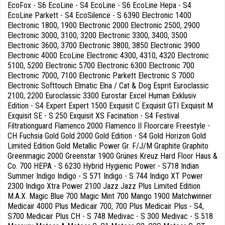
EcoFox - S6 EcoLine - S4 EcoLine - S6 EcoLine Hepa - S4
EcoLine Parkett - S4 EcoSilence - S 6390 Electronic 1400
Electronic 1800, 1900 Electronic 2000 Electronic 2500, 2900
Electronic 3000, 3100, 3200 Electronic 3300, 3400, 3500
Electronic 3600, 3700 Electronic 3800, 3850 Electronic 3900
Electronic 4000 EcoLine Electronic 4300, 4310, 4320 Electronic
5100, 5200 Electronic 5700 Electronic 6300 Electronic 700
Electronic 7000, 7100 Electronic Parkett Electronic S 7000
Electronic Softtouch Elmatic Elna / Cat & Dog Esprit Euroclassic
2100, 2200 Euroclassic 3300 Eurostar Excel Human Exklusiv
Edition - S4 Expert Expert 1500 Exquisit C Exquisit GTI Exquisit M
Exquisit SE - S 250 Exquisit XS Facination - S4 Festival
Filtrationguard Flamenco 2000 Flamenco II Floorcare Freestyle -
CH Fuchsia Gold Gold 2000 Gold Edition - S4 Gold Horizon Gold
Limited Edition Gold Metallic Power Gr. F/J/M Graphite Graphito
Greenmagic 2000 Greenstar 1900 Grünes Kreuz Hard Floor Haus &
Co. 700 HEPA - S 6230 Hybrid Hygienic Power - S718 Indian
Summer Indigo Indigo - S 571 Indigo - S 744 Indigo XT Power
2300 Indigo Xtra Power 2100 Jazz Jazz Plus Limited Edition
M.A.X. Magic Blue 700 Magic Mint 700 Mango 1900 Matchwinner
Medicair 4000 Plus Medicair 700, 700 Plus Medicair Plus - S4,
S700 Medicair Plus CH - S 748 Medivac - S 300 Medivac - S 518