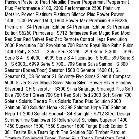
Passion Pastelito Pearl Metallic Power Peppermint Peppermint
Plus Performance 2100, 2300 Performance 2500 Platinium
Metallic Power Platinum Platinum Silence Plus Power Power
1400, 1500 Power 1600, 1800 Power Max Premium + SEB236
Premium - S4 Premium-Edition S4 Premium-Edition S5 Premium-
Edition S6260 Primavera - S712 Raffinesse Red Magic Red Moon
Red Star Red Velvet Red Zac Remote Control Hepa Revolution
2000 Revolution 500 Revolution 700 Rosito Royal Blue Rubin Rubin
1400I Ruby S 241 i ... 256 i Serie S 290... 299 Serie S 300 i ... 399 i
Serie S 4 - S 4000... 4999 Serie S 4 Facination S 500... 599 Serie S
6 - S 6000... 6999 Serie S 700... 799 Serie Salsa Samba - S 300
Senator (Boden/floor) Senator 1500 C Senator 1600 CL, SL
Senator CL, CS Senator SL Seventy-Five Siena Silent & Compact
6000 Silver Silver Magic Silver Moon Silver Power Silver Shadow
Silverbird -CH Silverstar - S300 Sinna Smaragd Smaragd Plus Soft
Blue 700 Soft Green 700 Soft Red Soft Red 2300 Soft Silver 700
Solaris Solaris Electro Plus Solaris Turbo Plus Solution 2000
Solution 500 Solution Hepa - S 388 Solution Hepa 700 Solution
Hepa TT 2000 Sonata Special - S4 Starlight - S712 Steel Design
Summertime Sunflower (3 Rollen/rolls) Sunshine Superior 1400,
1450 Superior 1500, 1550 Superior 1600 Tango Black Edition S
381 Tealite Blue Team Spirit The Solution 500 Timber Parquet
Titanium Top Model Topas, Topas Plus Torino Total Care Total