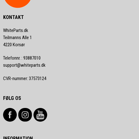
KONTAKT
WhiteParts.dk
Teilmanns Alle 1
4220 Korsør
Telefonnr.
:
93887010
support@whiteparts.dk
CVR-nummer
:
37573124
FØLG OS
INFORMATION