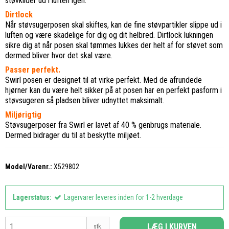
støvkilder ud i luften igen.
Dirtlock
Når støvsugerposen skal skiftes, kan de fine støvpartikler slippe ud i
luften og være skadelige for dig og dit helbred. Dirtlock lukningen
sikre dig at når posen skal tømmes lukkes der helt af for støvet som
dermed bliver hvor det skal være.
Passer perfekt.
Swirl posen er designet til at virke perfekt. Med de afrundede
hjørner kan du være helt sikker på at posen har en perfekt pasform i
støvsugeren så pladsen bliver udnyttet maksimalt.
Miljørigtig
Støvsugerposer fra Swirl er lavet af 40 % genbrugs materiale.
Dermed bidrager du til at beskytte miljøet.
Model/Varenr.:
X529802
Lagerstatus:
Lagervarer leveres inden for 1-2 hverdage
LÆG I KURVEN
stk.