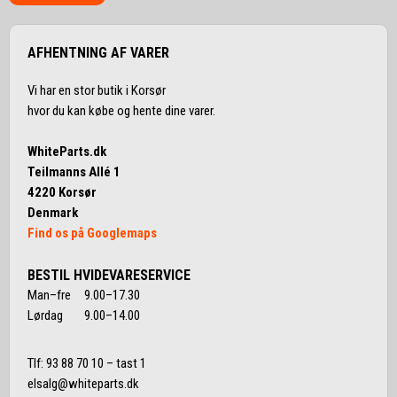
AFHENTNING AF VARER
Vi har en stor butik i Korsør
hvor du kan købe og hente dine varer.
WhiteParts.dk
Teilmanns Allé 1
4220 Korsør
Denmark
Find os på Googlemaps
BESTIL HVIDEVARESERVICE
Man–fre 9.00–17.30
Lørdag 9.00–14.00
Tlf:
93 88 70 10
– tast 1
elsalg@whiteparts.dk