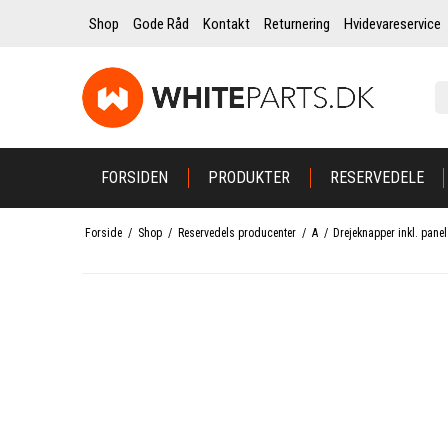
Shop
Gode Råd
Kontakt
Returnering
Hvidevareservice
FORSIDEN
PRODUKTER
RESERVEDELE
Forside
/
Shop
/
Reservedels producenter
/
A
/
Drejeknapper inkl. panel