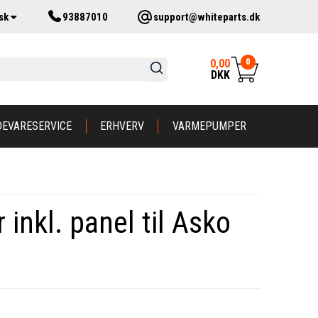
sk
93887010
support@whiteparts.dk
0
0,00
DKK
DEVARESERVICE
ERHVERV
VARMEPUMPER
inkl. panel til Asko