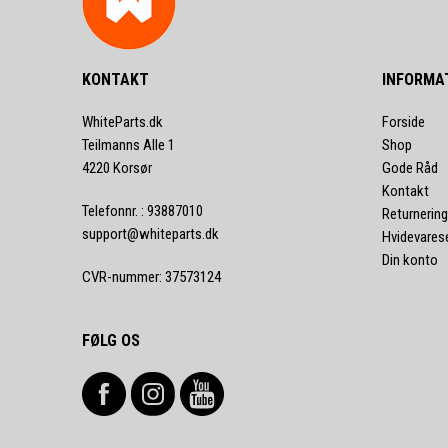
KONTAKT
INFORMA
WhiteParts.dk
Forside
Teilmanns Alle 1
Shop
4220 Korsør
Gode Råd
Kontakt
Telefonnr.
:
93887010
Returnering
support@whiteparts.dk
Hvidevares
Din konto
CVR-nummer
:
37573124
FØLG OS