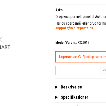
Asko
Drejeknapper inkl. panel til Asko 
Har du spørgsmål eller brug for hj
support@whiteparts.dk
Model/Varenr.:
F329017
Lagerstatus:
Fjernlagervarer l
stk
Beskrivelse
Specifikationer