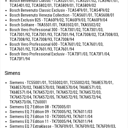
Bosch Benvenuto Classic - TCA5201/01, TCA5201/02, TCA5401/01,
TCA5401/02, TCA5802/01, TCA5809/01, TCA5809/02
Bosch Benvenuto Classic Exclusiv - TCA54F9/01, TCA54F9/02
Bosch Benvenuto Venezia Collection - TCA5601/01, TCA5608/01
Bosch Exclusiv B25 - TCA60F9/02, TCA60F9/03, TCA60F9/04
Bosch Solitaire - TKA5501/01, TKA5502/01, TKA5502/02
Bosch Vero Professional 300 - TCA7301/02, TCA7301/03,
TCA7301/92, TCA7301/93, TCA7301/94, TCA7308/02, TCA7308/03,
TCA7308/92, TCA7308/93, TCA7308/94
Bosch Vero Professional 600 - TCA7601/02, TCA7601/03,
TCA7601/92, TCA7601/93, TCA7601/94
Bosch Vero Professional Exclusiv - TCA73F1/03, TCA73F1/04,
TCA73F1/94
Simens
Siemens - TC55001/01, TC55002/01, TC55002/02, TK68E570/01,
TK68E570/02, TK68E570/03, TK68E570/04, TK68E571/03,
TK68E571/04, TK76K572/01, TK76K572/02, TK76K572/03,
TK76K572/04, TK76K572/05, TK76K572/93, TK76K572/94,
TK76K573/06, TZ60001
Siemens EQ.7 Edition 08 - TK73005/01
Siemens EQ.7 Edition 09 - TK73005/92, TK76011/03
Siemens EQ.7 Edition 10 - TK73005/93, TK76011/04
Siemens EQ.7 Edition 11 - TK73005/94, TK76011/94
Siemens EQ.7 Extraklasse - TK76F09/01, TK76F09/02, TK76F09/03,