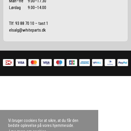
Man–fre 9.00–17.30
Lørdag 9.00–14.00
Tlf:
93 88 70 10
– tast 1
elsalg@whiteparts.dk
Vi bruger cookies for at sikre, at du får den
bedste oplevelse på vores hjemmeside.