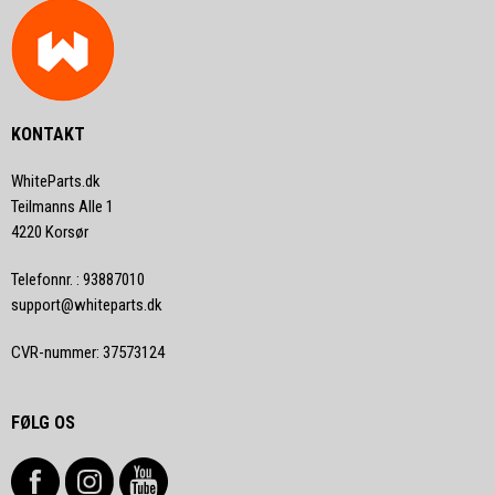
KONTAKT
WhiteParts.dk
Teilmanns Alle 1
4220 Korsør
Telefonnr.
:
93887010
support@whiteparts.dk
CVR-nummer
:
37573124
FØLG OS