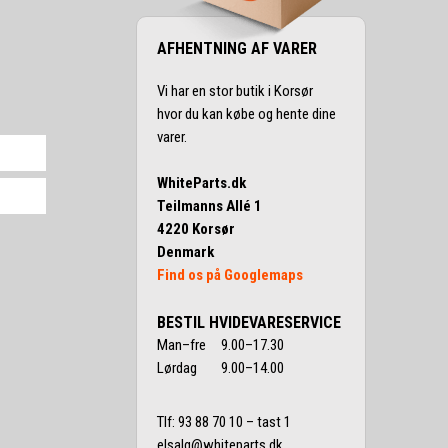
AFHENTNING AF VARER
Vi har en stor butik i Korsør
hvor du kan købe og hente dine
varer.
WhiteParts.dk
Teilmanns Allé 1
4220 Korsør
Denmark
Find os på Googlemaps
BESTIL HVIDEVARESERVICE
Man–fre 9.00–17.30
Lørdag 9.00–14.00
Tlf:
93 88 70 10
– tast 1
elsalg@whiteparts.dk