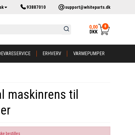
sk
93887010
support@whiteparts.dk
0
0,00
DKK
DEVARESERVICE
ERHVERV
VARMEPUMPER
l maskinrens til
er
kke bestilles