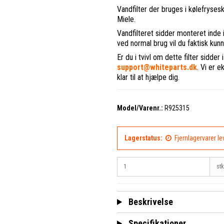
Vandfilter der bruges i kølefrys
Miele.
Vandfilteret sidder monteret inde i
ved normal brug vil du faktisk kunn
Er du i tvivl om dette filter sidder 
support@whiteparts.dk
. Vi er e
klar til at hjælpe dig.
Model/Varenr.:
R925315
Lagerstatus:
Fjernlagervarer l
stk
Beskrivelse
Specifikationer