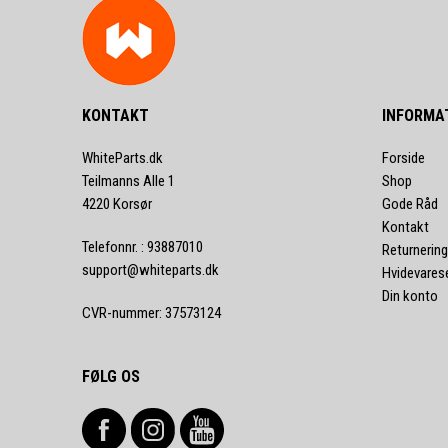
KONTAKT
INFORMA
WhiteParts.dk
Forside
Teilmanns Alle 1
Shop
4220 Korsør
Gode Råd
Kontakt
Telefonnr.
:
93887010
Returnering
support@whiteparts.dk
Hvidevares
Din konto
CVR-nummer
:
37573124
FØLG OS