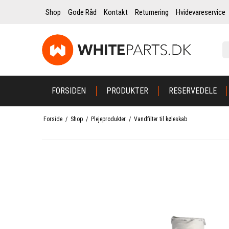
Shop
Gode Råd
Kontakt
Returnering
Hvidevareservice
FORSIDEN
PRODUKTER
RESERVEDELE
Forside
/
Shop
/
Plejeprodukter
/
Vandfilter til køleskab