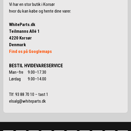
Vi har en stor butik i Korsør
hvor du kan købe og hente dine varer.
WhiteParts.dk
Teilmanns Allé 1
4220 Korsør
Denmark
Find os på Googlemaps
BESTIL HVIDEVARESERVICE
Man–fre 9.00–17.30
Lørdag 9.00–14.00
Tlf:
93 88 70 10
– tast 1
elsalg@whiteparts.dk