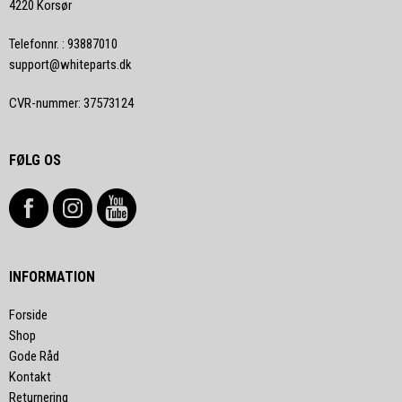
4220 Korsør
Telefonnr.
:
93887010
support@whiteparts.dk
CVR-nummer
:
37573124
FØLG OS
INFORMATION
Forside
Shop
Gode Råd
Kontakt
Returnering