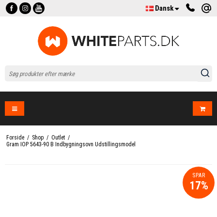
Dansk
Forside
/
Shop
/
Outlet
/
Gram IOP 5643-90 B Indbygningsovn Udstillingsmodel
SPAR
17%