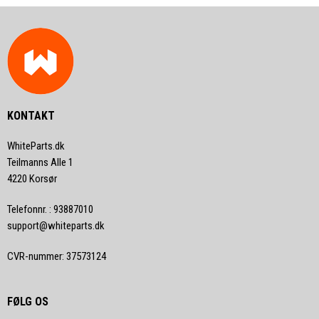
KONTAKT
WhiteParts.dk
Teilmanns Alle 1
4220 Korsør
Telefonnr.
:
93887010
support@whiteparts.dk
CVR-nummer
:
37573124
FØLG OS