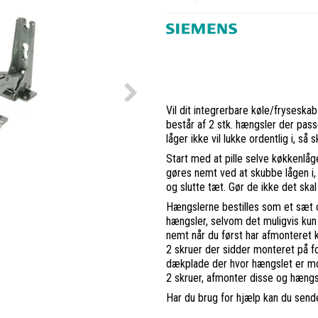
Vil dit integrerbare køle/fryseska
består af 2 stk. hængsler der pass
låger ikke vil lukke ordentlig i, så
Start med at pille selve køkkenlå
gøres nemt ved at skubbe lågen i,
og slutte tæt. Gør de ikke det ska
Hængslerne bestilles som et sæt o
hængsler, selvom det muligvis kun
nemt når du først har afmonteret 
2 skruer der sidder monteret på for
dækplade der hvor hængslet er m
2 skruer, afmonter disse og hængsle
Har du brug for hjælp kan du send