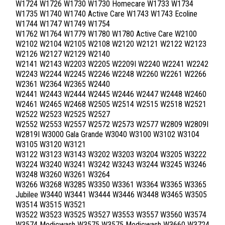
W1724 W1726 W1730 W1730 Homecare W1733 W1734
W1735 W1740 W1740 Active Care W1743 W1743 Ecoline
W1744 W1747 W1749 W1754
W1762 W1764 W1779 W1780 W1780 Active Care W2100
W2102 W2104 W2105 W2108 W2120 W2121 W2122 W2123
W2126 W2127 W2129 W2140
W2141 W2143 W2203 W2205 W2209I W2240 W2241 W2242
W2243 W2244 W2245 W2246 W2248 W2260 W2261 W2266
W2361 W2364 W2365 W2440
W2441 W2443 W2444 W2445 W2446 W2447 W2448 W2460
W2461 W2465 W2468 W2505 W2514 W2515 W2518 W2521
W2522 W2523 W2525 W2527
W2552 W2553 W2557 W2572 W2573 W2577 W2809 W2809I
W2819I W3000 Gala Grande W3040 W3100 W3102 W3104
W3105 W3120 W3121
W3122 W3123 W3143 W3202 W3203 W3204 W3205 W3222
W3224 W3240 W3241 W3242 W3243 W3244 W3245 W3246
W3248 W3260 W3261 W3264
W3266 W3268 W3285 W3350 W3361 W3364 W3365 W3365
Jubilee W3440 W3441 W3444 W3446 W3448 W3465 W3505
W3514 W3515 W3521
W3522 W3523 W3525 W3527 W3553 W3557 W3560 W3574
W3574 Medicwash W3575 W3575 Medicwash W3660 W3724