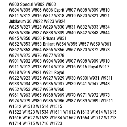
W800 Special W802 W803
W804 W805 W806 W806 Esprit W807 W808 W809 W810
W811 W812 W816 W817 W818 W819 W820 W821 W821
Jubilæum 30 W822 W823 W824
W825 W827 W828 W829 W830 W831 W832 W833 W834
W835 W836 W837 W838 W839 W840 W842 W843 W844
W845 W850 W850 Prisma W851
W852 W853 W853 Brillant W854 W855 W857 W859 W861
W862 W863 W864 W865 W866 W867 W870 W872 W873
W874 W875 W876 W877 W878
W901 W902 W903 W904 W906 W907 W908 W909 W910
W911 W912 W913 W914 W915 W916 W916 Royal W917
W918 W919 W921 W921 Royal
W922 W923 W925 W927 W929 W930 W930I W931 W931I
W933 W934 W935 W936 W937 W939 W941 W947 W948
W952 W953 W957 W959 W960
W961 W963 W965 W968 W969 W970 W971 W972 W973
W974 W979 W980 W985 W986 W987 W989 W989I W1511
W1512 W1513 W1514 W1515
W1522 W1523 W1534 W1611 W1612 W1613 W1614 W1615
W1616 W1622 W1623 W1634 W1662 W1664 W1712 W1713
W1714 W1715 W1716 W1723