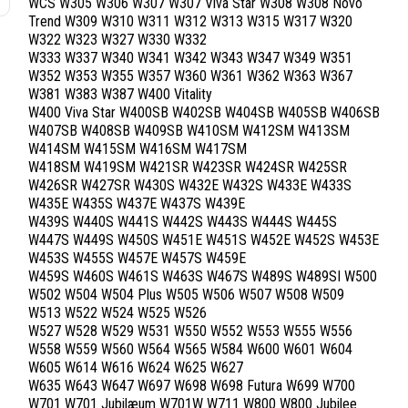
WCS W305 W306 W307 W307 Viva Star W308 W308 Novo
Trend W309 W310 W311 W312 W313 W315 W317 W320
W322 W323 W327 W330 W332
W333 W337 W340 W341 W342 W343 W347 W349 W351
W352 W353 W355 W357 W360 W361 W362 W363 W367
W381 W383 W387 W400 Vitality
W400 Viva Star W400SB W402SB W404SB W405SB W406SB
W407SB W408SB W409SB W410SM W412SM W413SM
W414SM W415SM W416SM W417SM
W418SM W419SM W421SR W423SR W424SR W425SR
W426SR W427SR W430S W432E W432S W433E W433S
W435E W435S W437E W437S W439E
W439S W440S W441S W442S W443S W444S W445S
W447S W449S W450S W451E W451S W452E W452S W453E
W453S W455S W457E W457S W459E
W459S W460S W461S W463S W467S W489S W489SI W500
W502 W504 W504 Plus W505 W506 W507 W508 W509
W513 W522 W524 W525 W526
W527 W528 W529 W531 W550 W552 W553 W555 W556
W558 W559 W560 W564 W565 W584 W600 W601 W604
W605 W614 W616 W624 W625 W627
W635 W643 W647 W697 W698 W698 Futura W699 W700
W701 W701 Jubilæum W701W W711 W800 W800 Jubilee