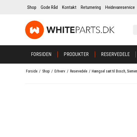
Shop
Gode Råd
Kontakt
Returnering
Hvidevareservice
FORSIDEN
PRODUKTER
RESERVEDELE
Forside
/
Shop
/
Erhverv
/
Reservedele
/
Hængsel sæt til Bosch, Sieme