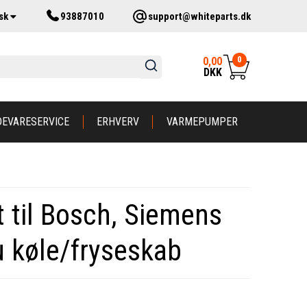
sk
93887010
support@whiteparts.dk
0
0,00
DKK
DEVARESERVICE
ERHVERV
VARMEPUMPER
 til Bosch, Siemens
 køle/fryseskab