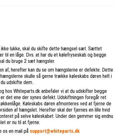
b ikke lukke, skal du skifte dette hængsel sæt. Sættet
er til en låge. Dvs. at har du et kølefryseskab og begge
 skal du bruge 2 sæt hængsler.
gen af, herefter kan du se om hængslerne er defekte. Dette
 hængslerne skulle så gerne trække køleskabs døren helt i
l du udskifte dem.
g hos Whiteparts.dk anbefaler vi at du udskifter begge
 er det ene der synes defekt. Udskiftningen foregår ret
køkkenlåge. Køleskabs døren afmonteres ved at fjerne de
siden af hængslet. Herefter skal der fjernes en lille hvid
onteret på selve køleskabet. Under den gemmer sig endnu
t er nu til at fjerne.
e os en mail på
support@whiteparts.dk