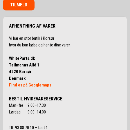
TILMELD
AFHENTNING AF VARER
Vi har en stor butik i Korsør
hvor du kan købe og hente dine varer.
WhiteParts.dk
Teilmanns Allé 1
4220 Korsør
Denmark
Find os på Googlemaps
BESTIL HVIDEVARESERVICE
Man–fre 9.00–17.30
Lørdag 9.00–14.00
Tlf:
93 88 70 10
– tast 1