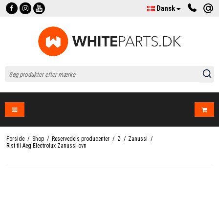
Dansk
Forside
/
Shop
/
Reservedels producenter
/
Z
/
Zanussi
/
Rist til Aeg Electrolux Zanussi ovn