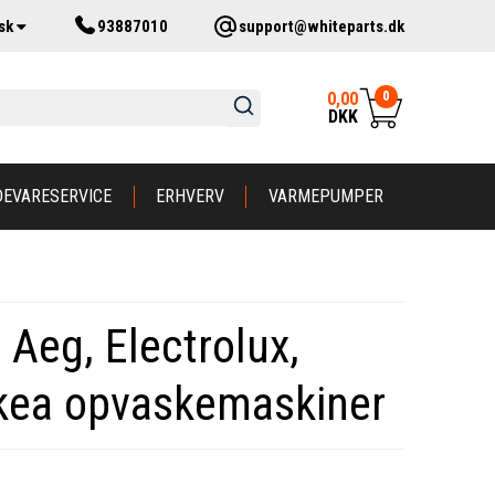
sk
93887010
support@whiteparts.dk
0
0,00
DKK
DEVARESERVICE
ERHVERV
VARMEPUMPER
l Aeg, Electrolux,
Ikea opvaskemaskiner