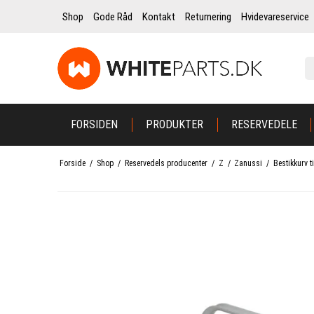
Shop
Gode Råd
Kontakt
Returnering
Hvidevareservice
FORSIDEN
PRODUKTER
RESERVEDELE
Forside
/
Shop
/
Reservedels producenter
/
Z
/
Zanussi
/
Bestikkurv 