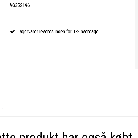
AG352196
Lagervarer leveres inden for 1-2 hverdage
ette produkt har også købt