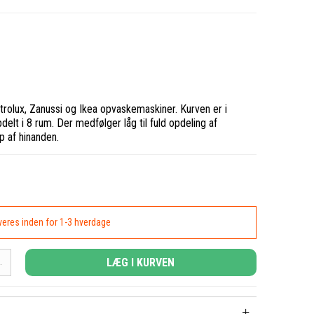
ctrolux, Zanussi og Ikea opvaskemaskiner. Kurven er i
delt i 8 rum. Der medfølger låg til fuld opdeling af
op af hinanden.
everes inden for 1-3 hverdage
LÆG I KURVEN
.