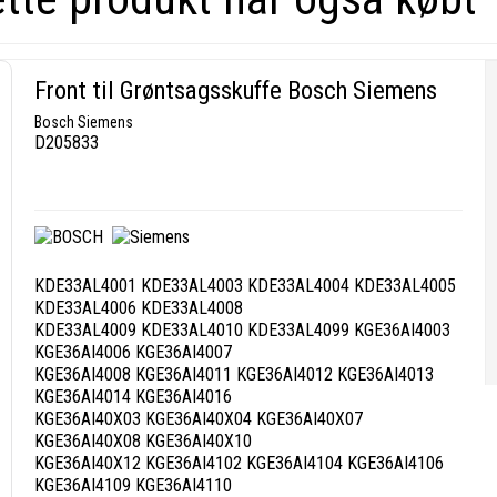
Front til Grøntsagsskuffe Bosch Siemens
Bosch Siemens
D205833
KDE33AL4001 KDE33AL4003 KDE33AL4004 KDE33AL4005
KDE33AL4006 KDE33AL4008
KDE33AL4009 KDE33AL4010 KDE33AL4099 KGE36AI4003
KGE36AI4006 KGE36AI4007
KGE36AI4008 KGE36AI4011 KGE36AI4012 KGE36AI4013
KGE36AI4014 KGE36AI4016
KGE36AI40X03 KGE36AI40X04 KGE36AI40X07
KGE36AI40X08 KGE36AI40X10
KGE36AI40X12 KGE36AI4102 KGE36AI4104 KGE36AI4106
KGE36AI4109 KGE36AI4110