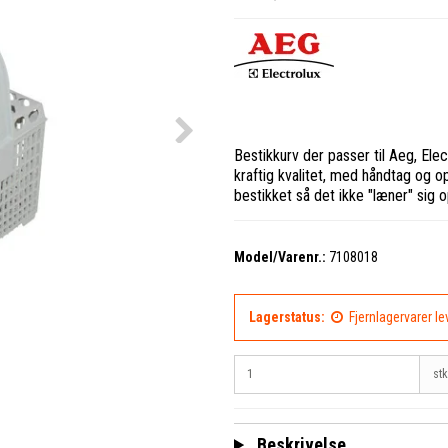
Bestikkurv der passer til Aeg, Ele
kraftig kvalitet, med håndtag og op
bestikket så det ikke "læner" sig 
Model/Varenr.:
7108018
Lagerstatus:
Fjernlagervarer l
stk
Beskrivelse