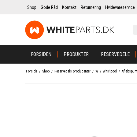
Shop
Gode Råd
Kontakt
Returnering
Hvidevareservice
FORSIDEN
PRODUKTER
RESERVEDELE
Forside
/
Shop
/
Reservedels producenter
/
W
/
Whirlpool
/
Afløbspump