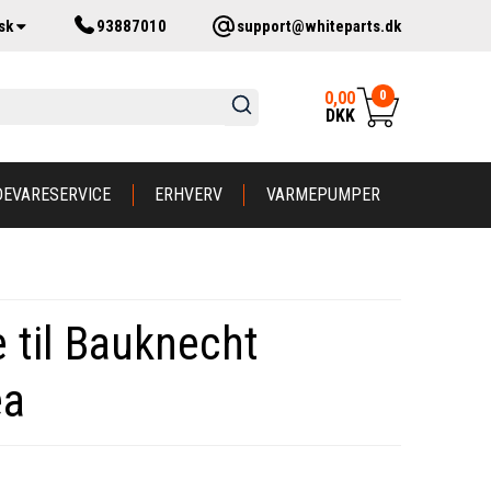
sk
93887010
support@whiteparts.dk
0
0,00
DKK
DEVARESERVICE
ERHVERV
VARMEPUMPER
 til Bauknecht
ea