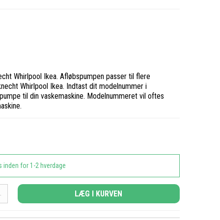
cht Whirlpool Ikea. Afløbspumpen passer til flere
knecht Whirlpool Ikea. Indtast dit modelnummer i
ge pumpe til din vaskemaskine. Modelnummeret vil oftes
maskine.
s inden for 1-2 hverdage
LÆG I KURVEN
.