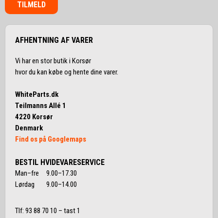
TILMELD
AFHENTNING AF VARER
Vi har en stor butik i Korsør
hvor du kan købe og hente dine varer.
WhiteParts.dk
Teilmanns Allé 1
4220 Korsør
Denmark
Find os på Googlemaps
BESTIL HVIDEVARESERVICE
Man–fre 9.00–17.30
Lørdag 9.00–14.00
Tlf:
93 88 70 10
– tast 1