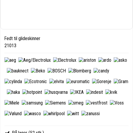
Fedt til glideskinner
21013
På lager (52 stk.)