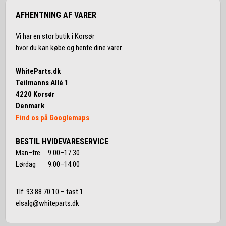
AFHENTNING AF VARER
Vi har en stor butik i Korsør
hvor du kan købe og hente dine varer.
WhiteParts.dk
Teilmanns Allé 1
4220 Korsør
Denmark
Find os på Googlemaps
BESTIL HVIDEVARESERVICE
Man–fre 9.00–17.30
Lørdag 9.00–14.00
Tlf:
93 88 70 10
– tast 1
elsalg@whiteparts.dk