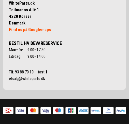
WhiteParts.dk
Teilmanns Allé 1
4220 Korsør
Denmark
Find os på Googlemaps
BESTIL HVIDEVARESERVICE
Man–fre 9.00–17.30
Lørdag 9.00–14.00
Tlf:
93 88 70 10
– tast 1
elsalg@whiteparts.dk