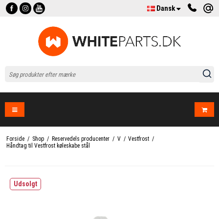
Dansk
Forside
/
Shop
/
Reservedels producenter
/
V
/
Vestfrost
/
Håndtag til Vestfrost køleskabe stål
Udsolgt