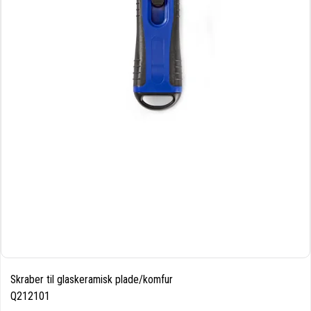
Skraber til glaskeramisk plade/komfur
Q212101