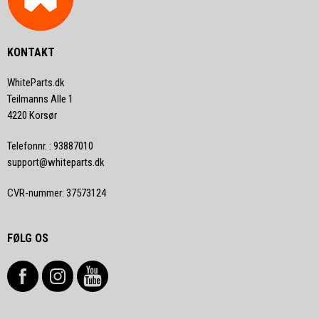
KONTAKT
WhiteParts.dk
Teilmanns Alle 1
4220 Korsør
Telefonnr.
:
93887010
support@whiteparts.dk
CVR-nummer
:
37573124
FØLG OS