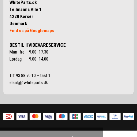
WhiteParts.dk
Teilmanns Allé 1
4220 Korsør
Denmark
Find os på Googlemaps
BESTIL HVIDEVARESERVICE
Man–fre 9.00–17.30
Lørdag 9.00–14.00
Tlf:
93 88 70 10
– tast 1
elsalg@whiteparts.dk