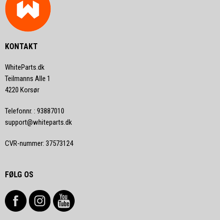
KONTAKT
WhiteParts.dk
Teilmanns Alle 1
4220 Korsør
Telefonnr.
:
93887010
support@whiteparts.dk
CVR-nummer
:
37573124
FØLG OS