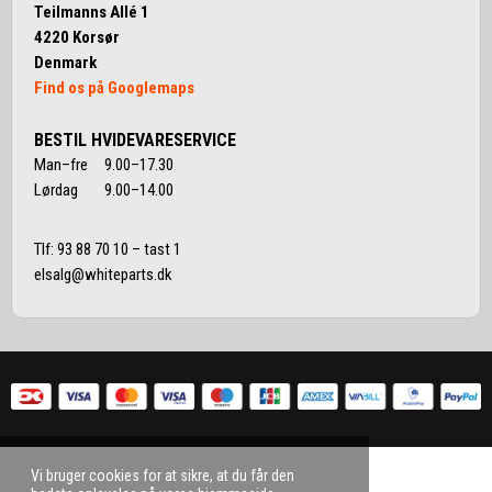
Teilmanns Allé 1
4220 Korsør
Denmark
Find os på Googlemaps
BESTIL HVIDEVARESERVICE
Man–fre 9.00–17.30
Lørdag 9.00–14.00
Tlf:
93 88 70 10
– tast 1
elsalg@whiteparts.dk
Vi bruger cookies for at sikre, at du får den