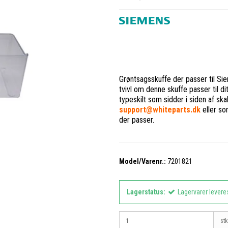
Grøntsagsskuffe der passer til Si
tvivl om denne skuffe passer til di
typeskilt som sidder i siden af sk
support@whiteparts.dk
eller so
der passer.
Model/Varenr.:
7201821
Lagerstatus:
Lagervarer levere
stk