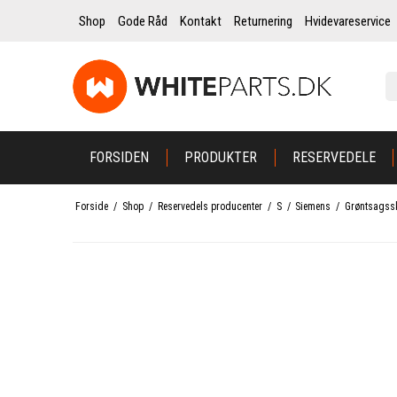
Shop
Gode Råd
Kontakt
Returnering
Hvidevareservice
FORSIDEN
PRODUKTER
RESERVEDELE
Forside
/
Shop
/
Reservedels producenter
/
S
/
Siemens
/
Grøntsagssk