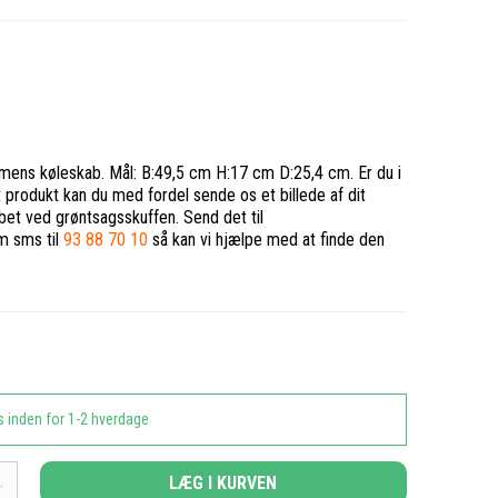
emens køleskab. Mål: B:49,5 cm H:17 cm D:25,4 cm. Er du i
t produkt kan du med fordel sende os et billede af dit
abet ved grøntsagsskuffen. Send det til
m sms til
93 88 70 10
så kan vi hjælpe med at finde den
s inden for 1-2 hverdage
LÆG I KURVEN
.