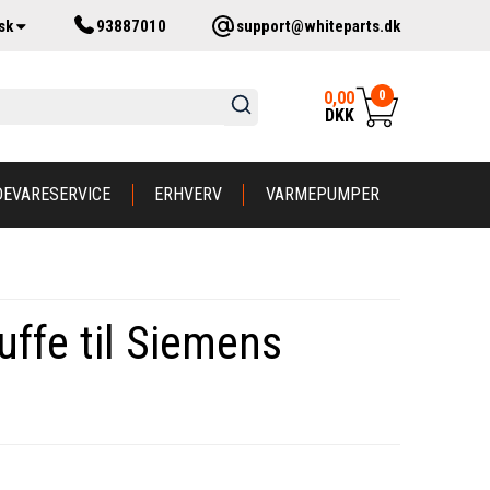
sk
93887010
support@whiteparts.dk
0
0,00
DKK
DEVARESERVICE
ERHVERV
VARMEPUMPER
ffe til Siemens