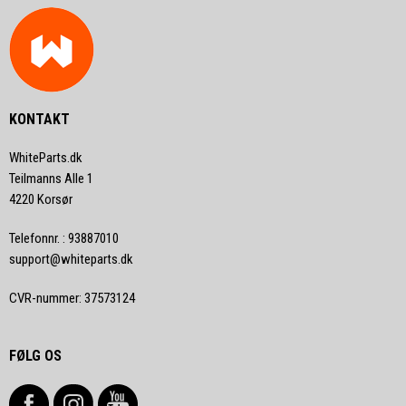
KONTAKT
WhiteParts.dk
Teilmanns Alle 1
4220 Korsør
Telefonnr.
:
93887010
support@whiteparts.dk
CVR-nummer
:
37573124
FØLG OS