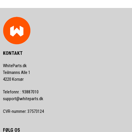
KONTAKT
WhiteParts.dk
Teilmanns Alle 1
4220 Korsør
Telefonnr.
:
93887010
support@whiteparts.dk
CVR-nummer
:
37573124
FØLG OS