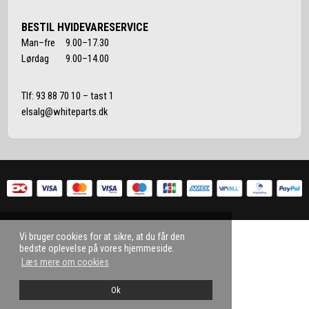
BESTIL HVIDEVARESERVICE
Man–fre 9.00–17.30
Lørdag 9.00–14.00
Tlf:
93 88 70 10
– tast 1
elsalg@whiteparts.dk
Vi bruger cookies for at sikre, at du får den
bedste oplevelse på vores hjemmeside.
Læs mere om cookies
Ok