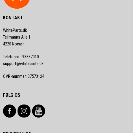
KONTAKT
WhiteParts.dk
Teilmanns Alle 1
4220 Korsør
Telefonnr.
:
93887010
support@whiteparts.dk
CVR-nummer
:
37573124
FØLG OS