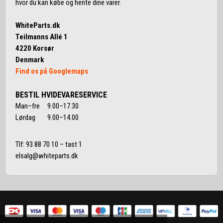
hvor du kan købe og hente dine varer.
WhiteParts.dk
Teilmanns Allé 1
4220 Korsør
Denmark
Find os på Googlemaps
BESTIL HVIDEVARESERVICE
Man–fre 9.00–17.30
Lørdag 9.00–14.00
Tlf:
93 88 70 10
– tast 1
elsalg@whiteparts.dk