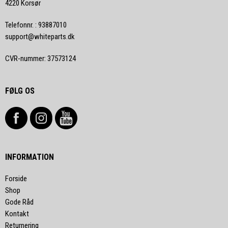
4220 Korsør
Telefonnr.
:
93887010
support@whiteparts.dk
CVR-nummer
:
37573124
FØLG OS
INFORMATION
Forside
Shop
Gode Råd
Kontakt
Returnering