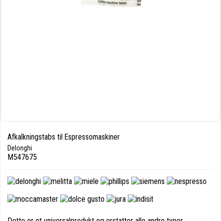
Afkalkningstabs til Espressomaskiner
Delonghi
M547675
Dette er et universalprodukt og erstatter alle andre typer