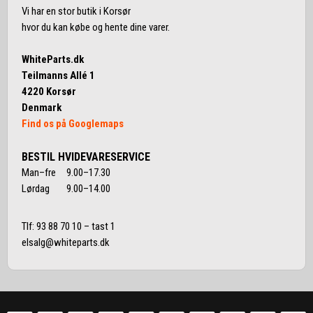
Vi har en stor butik i Korsør
hvor du kan købe og hente dine varer.
WhiteParts.dk
Teilmanns Allé 1
4220 Korsør
Denmark
Find os på Googlemaps
BESTIL HVIDEVARESERVICE
Man–fre 9.00–17.30
Lørdag 9.00–14.00
Tlf:
93 88 70 10
– tast 1
elsalg@whiteparts.dk