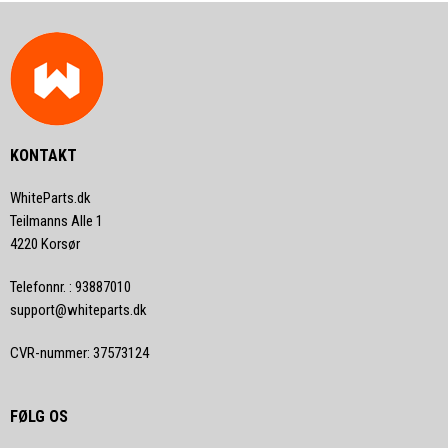
KONTAKT
WhiteParts.dk
Teilmanns Alle 1
4220 Korsør
Telefonnr.
:
93887010
support@whiteparts.dk
CVR-nummer
:
37573124
FØLG OS