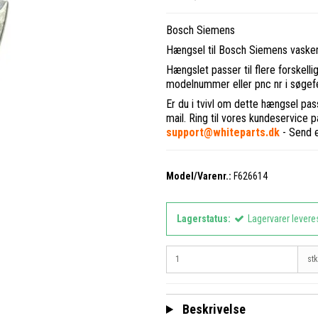
Bosch Siemens
Hængsel til Bosch Siemens vaske
Hængslet passer til flere forskell
modelnummer eller pnc nr i søgefel
Er du i tvivl om dette hængsel pass
mail. Ring til vores kundeservice 
support@whiteparts.dk
- Send ev
Model/Varenr.:
F626614
Lagerstatus:
Lagervarer levere
stk
Beskrivelse