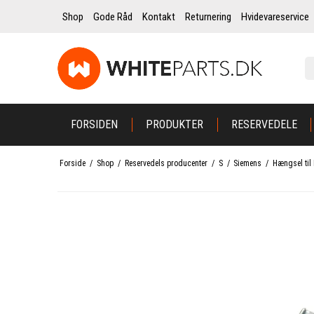
Shop
Gode Råd
Kontakt
Returnering
Hvidevareservice
FORSIDEN
PRODUKTER
RESERVEDELE
Forside
/
Shop
/
Reservedels producenter
/
S
/
Siemens
/
Hængsel til