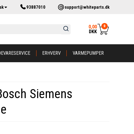
sk
93887010
support@whiteparts.dk
0
0,00
DKK
DEVARESERVICE
ERHVERV
VARMEPUMPER
 Bosch Siemens
ne