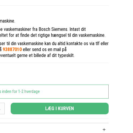
maskine.
ige vaskemaskiner fra Bosch Siemens. Intast dit
tet for at finde det rigtige hængsel til din vaskemaskine.
er til din vaskemaskine kan du altid kontakte os via tlf eller
på
93887010
eller send os en mail på
entuelt gerne et billede af dit typeskilt.
s inden for 1-2 hverdage
LÆG I KURVEN
.