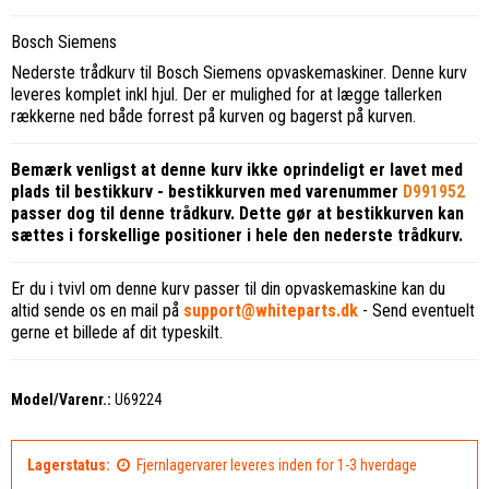
Bosch Siemens
Nederste trådkurv til Bosch Siemens opvaskemaskiner. Denne kurv
leveres komplet inkl hjul. Der er mulighed for at lægge tallerken
rækkerne ned både forrest på kurven og bagerst på kurven.
Bemærk venligst at denne kurv ikke oprindeligt er lavet med
plads til bestikkurv - bestikkurven med varenummer
D991952
passer dog til denne trådkurv. Dette gør at bestikkurven kan
sættes i forskellige positioner i hele den nederste trådkurv.
Er du i tvivl om denne kurv passer til din opvaskemaskine kan du
altid sende os en mail på
support@whiteparts.dk
- Send eventuelt
gerne et billede af dit typeskilt.
Model/Varenr.:
U69224
Lagerstatus:
Fjernlagervarer leveres inden for 1-3 hverdage