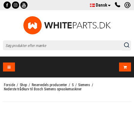
Dansk
Forside
/
Shop
/
Reservedels producenter
/
S
/
Siemens
/
Nederste trådkurv til Bosch Siemens opvaskemaskiner